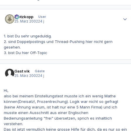
Autor-Statistiken
Klotzkopp
User
25. März 2002
24 j
1. bist Du sehr ungeduldig.
2. sind Doppelpostings und Thread-Pushing hier nicht gern
gesehen.
3. bist Du hier Off-Topic
Gast vik
Gäste
25. März 2002
24 j
Hi,
also bei meinem Einstellungstest musste ich ein wenig Mathe
können(Dreisatz!, Prozentrechung). Logik war nicht so gefragt
(keine Ahnung warum, ist halt nur eine 5 Mann Firma) und ich
musste einen Ausschnitt aus einer Englischen
Bedienungsanleitung "frei" übersetzen, sprich es inhaltlich
verstehen.
Das ist jetzt vermutlich keine grosse Hilfe für dich, da es nur so ein