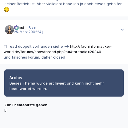
kleiner Betrieb ist. Aber vielleicht habe ich ja doch etwas geholfen
Autor-Statistiken
bimei
User
25. März 2002
24 j
Thread doppelt vorhanden siehe -->
http://fachinformatiker-
world.de/forums/showthread.php?s=&threadid=20340
und falsches Forum, daher closed
Archiv
Dieses Thema wurde archiviert und kann nicht mehr
beantwortet werden.
Zur Themenliste gehen