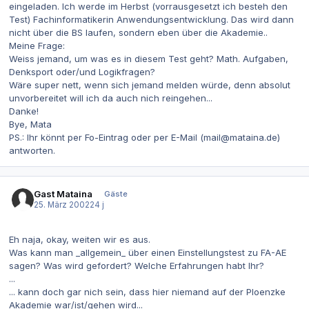
eingeladen. Ich werde im Herbst (vorrausgesetzt ich besteh den
Test) Fachinformatikerin Anwendungsentwicklung. Das wird dann
nicht über die BS laufen, sondern eben über die Akademie..
Meine Frage:
Weiss jemand, um was es in diesem Test geht? Math. Aufgaben,
Denksport oder/und Logikfragen?
Wäre super nett, wenn sich jemand melden würde, denn absolut
unvorbereitet will ich da auch nich reingehen...
Danke!
Bye, Mata
PS.: Ihr könnt per Fo-Eintrag oder per E-Mail (mail@mataina.de)
antworten.
Gast Mataina
Gäste
25. März 2002
24 j
Eh naja, okay, weiten wir es aus.
Was kann man _allgemein_ über einen Einstellungstest zu FA-AE
sagen? Was wird gefordert? Welche Erfahrungen habt Ihr?
...
... kann doch gar nich sein, dass hier niemand auf der Ploenzke
Akademie war/ist/gehen wird...