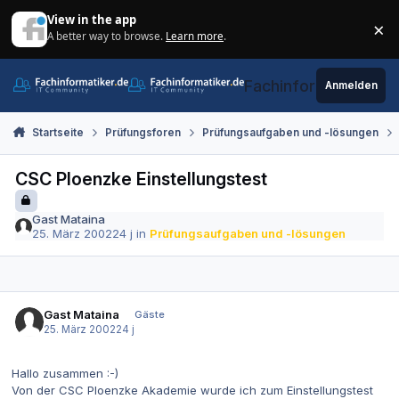
Zum Inhalt springen
View in the app
×
A better way to browse.
Learn more
.
Di
Fachinformatiker.de
Anmelden
Startseite
Prüfungsforen
Prüfungsaufgaben und -lösungen
CSC Ploenzke Einstellungstest
Gast Mataina
25. März 2002
24 j
in
Prüfungsaufgaben und -lösungen
Gast Mataina
Gäste
25. März 2002
24 j
Hallo zusammen :-)
Von der CSC Ploenzke Akademie wurde ich zum Einstellungstest