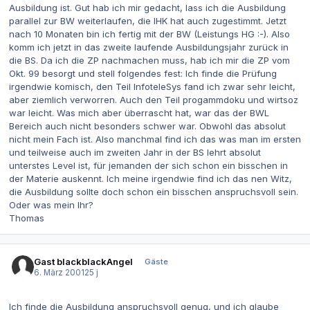
Ausbildung ist. Gut hab ich mir gedacht, lass ich die Ausbildung
parallel zur BW weiterlaufen, die IHK hat auch zugestimmt. Jetzt
nach 10 Monaten bin ich fertig mit der BW (Leistungs HG :-). Also
komm ich jetzt in das zweite laufende Ausbildungsjahr zurück in
die BS. Da ich die ZP nachmachen muss, hab ich mir die ZP vom
Okt. 99 besorgt und stell folgendes fest: Ich finde die Prüfung
irgendwie komisch, den Teil InfoteleSys fand ich zwar sehr leicht,
aber ziemlich verworren. Auch den Teil progammdoku und wirtsoz
war leicht. Was mich aber überrascht hat, war das der BWL
Bereich auch nicht besonders schwer war. Obwohl das absolut
nicht mein Fach ist. Also manchmal find ich das was man im ersten
und teilweise auch im zweiten Jahr in der BS lehrt absolut
unterstes Level ist, für jemanden der sich schon ein bisschen in
der Materie auskennt. Ich meine irgendwie find ich das nen Witz,
die Ausbildung sollte doch schon ein bisschen anspruchsvoll sein.
Oder was mein Ihr?
Thomas
Gast blackblackAngel
Gäste
6. März 2001
25 j
Ich finde die Ausbildung anspruchsvoll genug, und ich glaube