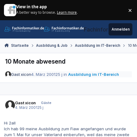
Zum Inhalt springen
View in the app
×
A better way to browse.
Learn more
.
Di
Fachinformatiker.de
Anmelden
Startseite
Ausbildung & Job
Ausbildung im IT-Bereich
10 M
10 Monate abwesend
Gast xicon
4. März 2001
25 j
in
Ausbildung im IT-Bereich
Gast xicon
Gäste
4. März 2001
25 j
Hi 2all
Ich hab 99 meine Ausbildung zum Fiaw angefangen und wurde
zum 1. Mai für unser Vaterland einberufen, weil das meine zweite