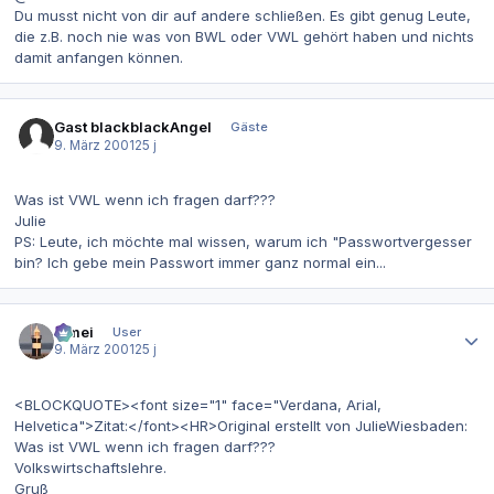
Du musst nicht von dir auf andere schließen. Es gibt genug Leute,
die z.B. noch nie was von BWL oder VWL gehört haben und nichts
damit anfangen können.
Gast blackblackAngel
Gäste
9. März 2001
25 j
Was ist VWL wenn ich fragen darf???
Julie
PS: Leute, ich möchte mal wissen, warum ich "Passwortvergesser
bin? Ich gebe mein Passwort immer ganz normal ein...
Autor-Statistiken
bimei
User
9. März 2001
25 j
<BLOCKQUOTE><font size="1" face="Verdana, Arial,
Helvetica">Zitat:</font><HR>Original erstellt von JulieWiesbaden:
Was ist VWL wenn ich fragen darf???
Volkswirtschaftslehre.
Gruß