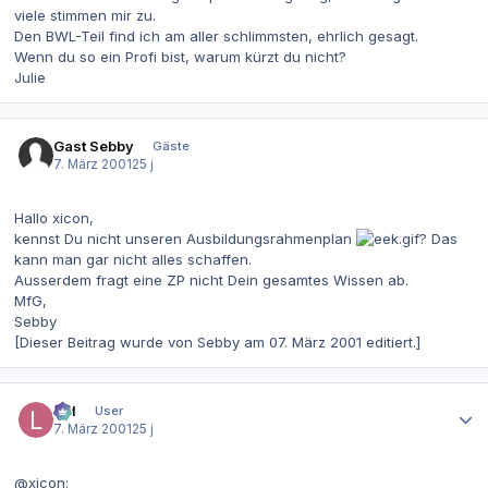
viele stimmen mir zu.
Den BWL-Teil find ich am aller schlimmsten, ehrlich gesagt.
Wenn du so ein Profi bist, warum kürzt du nicht?
Julie
Gast Sebby
Gäste
7. März 2001
25 j
Hallo xicon,
kennst Du nicht unseren Ausbildungsrahmenplan
? Das
kann man gar nicht alles schaffen.
Ausserdem fragt eine ZP nicht Dein gesamtes Wissen ab.
MfG,
Sebby
[Dieser Beitrag wurde von Sebby am 07. März 2001 editiert.]
Autor-Statistiken
lpd
User
7. März 2001
25 j
@xicon: