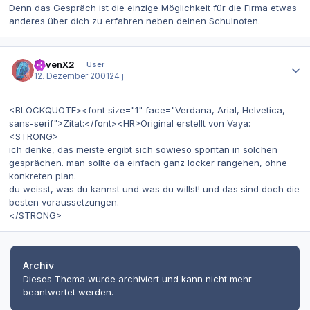
Denn das Gespräch ist die einzige Möglichkeit für die Firma etwas
anderes über dich zu erfahren neben deinen Schulnoten.
Autor-Statistiken
RavenX2
User
12. Dezember 2001
24 j
<BLOCKQUOTE><font size="1" face="Verdana, Arial, Helvetica,
sans-serif">Zitat:</font><HR>Original erstellt von Vaya:
<STRONG>
ich denke, das meiste ergibt sich sowieso spontan in solchen
gesprächen. man sollte da einfach ganz locker rangehen, ohne
konkreten plan.
du weisst, was du kannst und was du willst! und das sind doch die
besten voraussetzungen.
</STRONG>
Archiv
Dieses Thema wurde archiviert und kann nicht mehr
beantwortet werden.