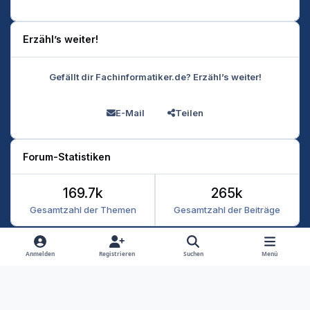
Erzähl’s weiter!
Gefällt dir Fachinformatiker.de? Erzähl’s weiter!
E-Mail
Teilen
Forum-Statistiken
169.7k
265k
Gesamtzahl der Themen
Gesamtzahl der Beiträge
Heller Modus
Dunkler Modus
Systemeinstellung
Anmelden
Registrieren
Suchen
Menü
Datenschutz
Kontakt
Cookies
RSS
Fachinformatiker 2026
Powered by
Invision Community