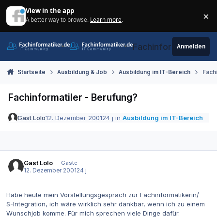
Zum Inhalt springen
View in the app
×
A better way to browse.
Learn more
.
Di
Fachinformatiker.de
Anmelden
Startseite
Ausbildung & Job
Ausbildung im IT-Bereich
Fachi
Fachinformatiler - Berufung?
Gast Lolo
12. Dezember 2001
24 j
in
Ausbildung im IT-Bereich
Gast Lolo
Gäste
12. Dezember 2001
24 j
Habe heute mein Vorstellungsgespräch zur Fachinformatikerin/
S-Integration, ich wäre wirklich sehr dankbar, wenn ich zu einem
Wunschjob komme. Für mich sprechen viele Dinge dafür.