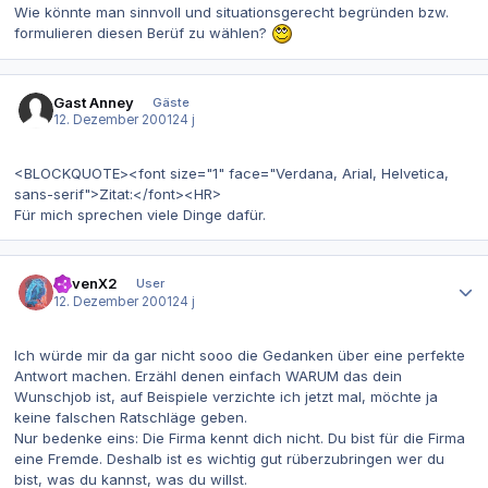
Wie könnte man sinnvoll und situationsgerecht begründen bzw.
formulieren diesen Berüf zu wählen?
Gast Anney
Gäste
12. Dezember 2001
24 j
<BLOCKQUOTE><font size="1" face="Verdana, Arial, Helvetica,
sans-serif">Zitat:</font><HR>
Für mich sprechen viele Dinge dafür.
Autor-Statistiken
RavenX2
User
12. Dezember 2001
24 j
Ich würde mir da gar nicht sooo die Gedanken über eine perfekte
Antwort machen. Erzähl denen einfach WARUM das dein
Wunschjob ist, auf Beispiele verzichte ich jetzt mal, möchte ja
keine falschen Ratschläge geben.
Nur bedenke eins: Die Firma kennt dich nicht. Du bist für die Firma
eine Fremde. Deshalb ist es wichtig gut rüberzubringen wer du
bist, was du kannst, was du willst.