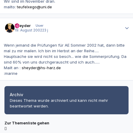
Wir sind im November dran.
mailto:
teufelxego@uni.de
Autor-Statistiken
sheyder
User
19. August 2002
23 j
Wenn jemand die Prüfungen für AE Sommer 2002 hat, dann bitte
mal zu mir mailen. Ich bin im Herbst an der Reihe.....
Hauptsache sie wird nicht so besch... wie die Sommerprüfung. Da
sind 60% von uns durchgerauscht und ich auch......
Mailt an :
sheyder@hs-harz.de
:marine
Archiv
Dieses Thema wurde archiviert und kann nicht mehr
beantwortet werden.
Zur Themenliste gehen