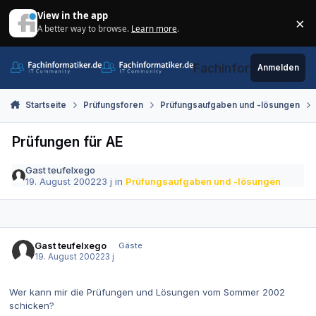
Zum Inhalt springen
View in the app
×
A better way to browse.
Learn more
.
Di
Fachinformatiker.de
Anmelden
Startseite
Prüfungsforen
Prüfungsaufgaben und -lösungen
Prüfungen für AE
Gast teufelxego
19. August 2002
23 j
in
Prüfungsaufgaben und -lösungen
Gast teufelxego
Gäste
19. August 2002
23 j
Wer kann mir die Prüfungen und Lösungen vom Sommer 2002
schicken?