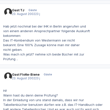
Gast TJ
Gäste
23. August 2002
23 j
Hab jetzt nochmal bei der IHK in Berlin angerufen und
von einem anderen Ansprechpartner folgende Auskunft
bekommen:
Das IT-Kombendium von Westermann sei nicht
bekannt. Eine 100% Zusage könne man mir daher
nicht geben.
Was mach ich jetzt? nehme ich beide Bücher mit zur
Prüfung ..
Gast Flotte-Biene
Gäste
23. August 2002
23 j
Hi!
Wann hast du denn deine Prüfung?
In der Einladung von uns stand damals, dass wir nur
Tabellenbücher benutzen dürfen wie z.B. das IT-Handbuch oder
halt andere Tabellenbücher. Und es war auch so! Es wird sich