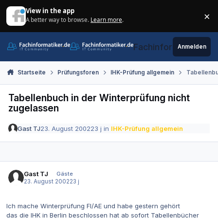
Zum Inhalt springen
View in the app
×
A better way to browse.
Learn more
.
Di
Fachinformatiker.de
Anmelden
Startseite
Prüfungsforen
IHK-Prüfung allgemein
Tabellenbu
Tabellenbuch in der Winterprüfung nicht
zugelassen
Gast TJ
23. August 2002
23 j
in
IHK-Prüfung allgemein
Gast TJ
Gäste
23. August 2002
23 j
Ich mache Winterprüfung FI/AE und habe gestern gehört
das die IHK in Berlin beschlossen hat ab sofort Tabellenbücher