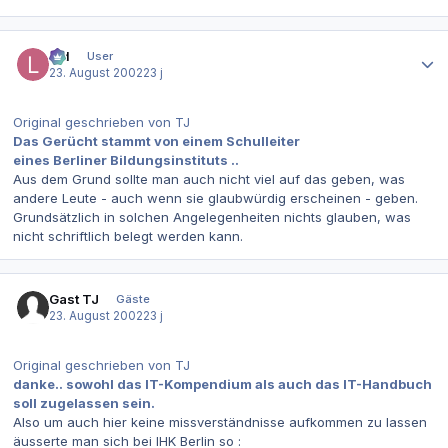
Autor-Statistiken
lpd
User
23. August 2002
23 j
Original geschrieben von TJ
Das Gerücht stammt von einem Schulleiter
eines Berliner Bildungsinstituts ..
Aus dem Grund sollte man auch nicht viel auf das geben, was
andere Leute - auch wenn sie glaubwürdig erscheinen - geben.
Grundsätzlich in solchen Angelegenheiten nichts glauben, was
nicht schriftlich belegt werden kann.
Gast TJ
Gäste
23. August 2002
23 j
Original geschrieben von TJ
danke.. sowohl das IT-Kompendium als auch das IT-Handbuch
soll zugelassen sein.
Also um auch hier keine missverständnisse aufkommen zu lassen
äusserte man sich bei IHK Berlin so :