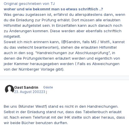
Original geschrieben von TJ
woher und wie bekommt man so etwas schriftlich ..?
Was genau zugelassen ist, erfährst du allerspätestens dann, wenn
du die Einladung zur Prüfung erhälst. Dort müssen alle erlaubten
Hilfsmittel aufgelistet sein. In Einzelfällen kann auch danach noch
zu Änderungen kommen. Diese werden aber ebenfalls schriftlich
mitgeteilt.
Soweit ich mich erinnern kann, (@Sandrin, falls MS / Wstfl., kannst
du das vielleicht beantworten), stehen die erlaubten Hilfsmittel
auch in den sog. "Handreichungen zur Abschlussprüfung", in
denen die Prüfungskriterien erläutert werden und eigentlich von
jeder Kammer herausgegeben werden ( Falls es Abweichungen
von der Nürnberger Vorlage gibt).
Gast Sandrin
Gäste
23. August 2002
23 j
Bei uns (Münster Westf) stand es nicht in den Handreichungen.
Selbst in der Einladung stand nur, dass das Tabellenbuch erlaubt
ist. Nach einem Telefonat mit der IHK stellte sich aber heraus, dass
wir beide Bücher benutzen durften.