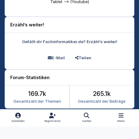
Tablet --> (Youtube)
Erzähl’s weiter!
Gefällt dir Fachinformatiker.de? Erzähl’s weiter!
E-Mail
Teilen
Forum-Statistiken
169.7k
265.1k
Gesamtzahl der Themen
Gesamtzahl der Beiträge
Heller Modus
Dunkler Modus
Systemeinstellung
Anmelden
Registrieren
Suchen
Menü
Datenschutz
Kontakt
Cookies
RSS
Fachinformatiker 2026
Powered by
Invision Community