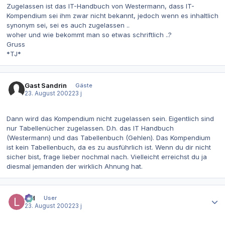
Zugelassen ist das IT-Handbuch von Westermann, dass IT-
Kompendium sei ihm zwar nicht bekannt, jedoch wenn es inhaltlich
synonym sei, sei es auch zugelassen ..
woher und wie bekommt man so etwas schriftlich ..?
Gruss
*TJ*
Gast Sandrin
Gäste
23. August 2002
23 j
Dann wird das Kompendium nicht zugelassen sein. Eigentlich sind
nur Tabellenücher zugelassen. D.h. das IT Handbuch
(Westermann) und das Tabellenbuch (Gehlen). Das Kompendium
ist kein Tabellenbuch, da es zu ausführlich ist. Wenn du dir nicht
sicher bist, frage lieber nochmal nach. Vielleicht erreichst du ja
diesmal jemanden der wirklich Ahnung hat.
Autor-Statistiken
lpd
User
23. August 2002
23 j