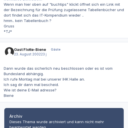
Wenn man hier oben auf "buchtips" klickt öffnet sich ein Link mit
der Bezeichnung für die Prüfung zugelassene Tabellenbücher und
dort findet sich das IT-Kompendium wieder ..
hmm.. kein Tabellenbuch ?
Gruss
*TJ*
Gast Flotte-Biene
Gäste
23. August 2002
23 j
Dann wurde das sicherlich neu beschlossen oder es ist vom
Bundesland abhängig.
Ich rufe Montag mal bei unserer IHK Halle an.
Ich sag dir dann mal bescheid.
Wie ist deine E-Mail adresse?
Biene
Archiv
Dieses Thema wurde archiviert und kann nicht mehr
beantwortet werden.