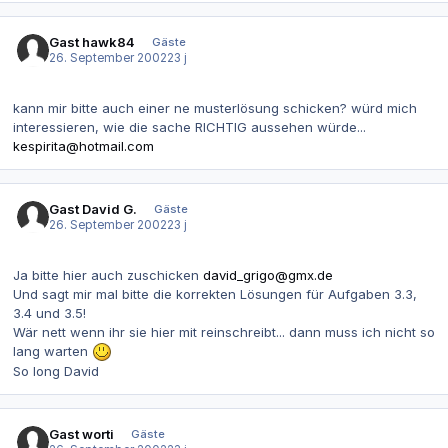
Gast hawk84
Gäste
26. September 2002
23 j
kann mir bitte auch einer ne musterlösung schicken? würd mich
interessieren, wie die sache RICHTIG aussehen würde...
kespirita@hotmail.com
Gast David G.
Gäste
26. September 2002
23 j
Ja bitte hier auch zuschicken
david_grigo@gmx.de
Und sagt mir mal bitte die korrekten Lösungen für Aufgaben 3.3,
3.4 und 3.5!
Wär nett wenn ihr sie hier mit reinschreibt... dann muss ich nicht so
lang warten
So long David
Gast worti
Gäste