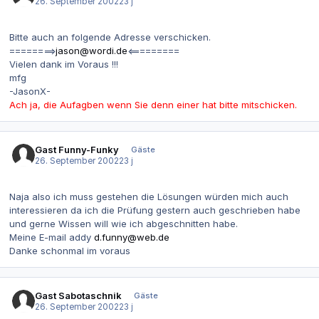
26. September 2002
23 j
Bitte auch an folgende Adresse verschicken.
========>
jason@wordi.de
<=========
Vielen dank im Voraus !!!
mfg
-JasonX-
Ach ja, die Aufagben wenn Sie denn einer hat bitte mitschicken.
Gast Funny-Funky
Gäste
26. September 2002
23 j
Naja also ich muss gestehen die Lösungen würden mich auch
interessieren da ich die Prüfung gestern auch geschrieben habe
und gerne Wissen will wie ich abgeschnitten habe.
Meine E-mail addy
d.funny@web.de
Danke schonmal im voraus
Gast Sabotaschnik
Gäste
26. September 2002
23 j