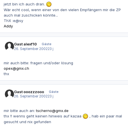
jetzt bin ich auch dran.
Wär echt cool, wenn einer von den vielen Empfängern mir die ZP
auch mal zuschicken könnte...
ThX :e@sy
Addy
Gast alexf10
Gäste
26. September 2002
23 j
mir auch bitte: fragen und/oder lösung
opex@gmx.ch
thx
Gast ooozzzooo
Gäste
26. September 2002
23 j
mir bitte auch an:
tscherno@gmx.de
thx !! wenns geht keinen hinweis auf kazaa
, hab ein paar mal
gesucht und nix gefunden