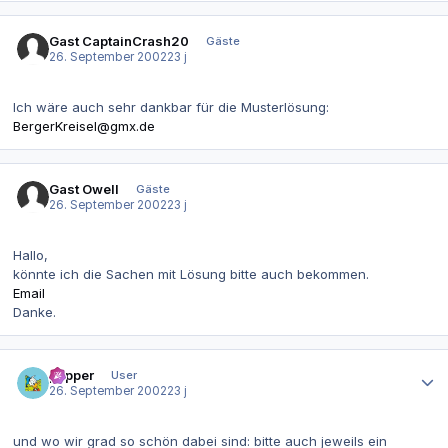
Gast CaptainCrash20
Gäste
26. September 2002
23 j
Ich wäre auch sehr dankbar für die Musterlösung:
BergerKreisel@gmx.de
Gast Owell
Gäste
26. September 2002
23 j
Hallo,
könnte ich die Sachen mit Lösung bitte auch bekommen.
Email
Danke.
Autor-Statistiken
pepper
User
26. September 2002
23 j
und wo wir grad so schön dabei sind: bitte auch jeweils ein