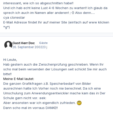
interessant, wie ich so abgeschnitten habe!!
Und ich hab echt keine Lust 4-6 Wochen zu warten!! Ich glaub da
sprech ich auch im Namen aller anderen! ;-)) Also denn.....
cya clonestar
E-Mail Adresse findet Ihr auf meiner Site (einfach auf www klicken
*g*)
Gast Herr Doc
Gäste
26. September 2002
23 j
Hi Leute,
Hab gestern auch die Zwischenprüfung geschrieben. Wenn Ihr
scho mal beim versenden der Lösungen seit schickt Sie mir auch
bitte!!
Meine E-Mail lautet:
Die ganzen Grafikfragen z.B. Speicherbedarf von Bilder
ausrechnen hatte Ich Vorher noch nie berechnet. Da ich eine
Umschulung zum Anwendungsentwickler mache kam das in Der
Schule garn nicht vor. :eek:
Aber ansonsten war ich eigendlich zufrieden.
Dann scho mal im vorraus DANKE!!