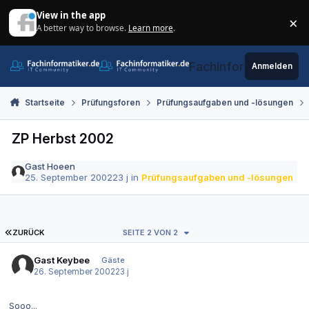
Zum Inhalt springen
View in the app
×
A better way to browse.
Learn more
.
Di
Fachinformatiker.de
Anmelden
Startseite
Prüfungsforen
Prüfungsaufgaben und -lösungen
ZP Herbst 2002
Gast Hoeen
25. September 2002
23 j
in
Prüfungsaufgaben und -lösungen
ERSTE SEITE
ZURÜCK
SEITE 2 VON 2
Gast Keybee
Gäste
26. September 2002
23 j
Sooo...