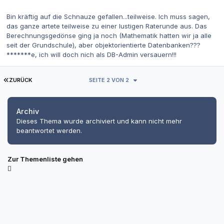
Bin kräftig auf die Schnauze gefallen...teilweise. Ich muss sagen,
das ganze artete teilweise zu einer lustigen Raterunde aus. Das
Berechnungsgedönse ging ja noch (Mathematik hatten wir ja alle
seit der Grundschule), aber objektorientierte Datenbanken???
*******e, ich will doch nich als DB-Admin versauern!!!
ERSTE SEITE
ZURÜCK
SEITE 2 VON 2
Archiv
Dieses Thema wurde archiviert und kann nicht mehr
beantwortet werden.
Zur Themenliste gehen