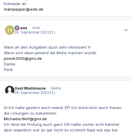
Exemplar an
mainpepper@web.de
Autor-Statistiken
hmaas
User
26. September 2002
23 j
Wäre an den Aufgaben auch sehr intressiert !!!
Wenn sich eben jemand die Mühe machen würde:
poenk2000@gmx.de
Danke
Pönk
Gast Madmouse
Gäste
26. September 2002
23 j
Hi Ich hatte gestern auch meine ZP! Ich würd mich auch freuen
die Lösungen zu bekommen:
Michaela.Wolf@gmx.de
Ich fand die Prüfung auch ganz OK! Hatte vorher echt bammel
aber eigentlich war es gar nicht so schlimm! Naja wie das bei