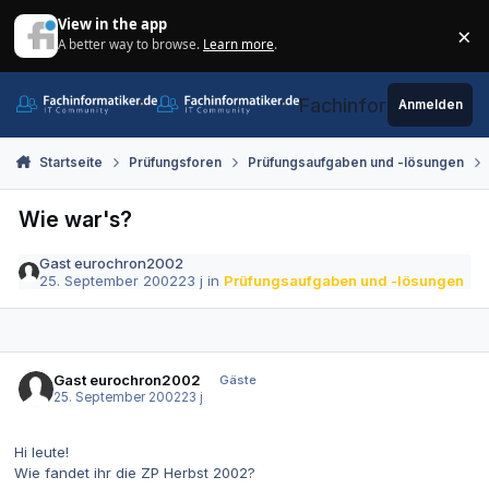
Zum Inhalt springen
View in the app
×
A better way to browse.
Learn more
.
Di
Fachinformatiker.de
Anmelden
Startseite
Prüfungsforen
Prüfungsaufgaben und -lösungen
Wie war's?
Gast eurochron2002
25. September 2002
23 j
in
Prüfungsaufgaben und -lösungen
Gast eurochron2002
Gäste
25. September 2002
23 j
Hi leute!
Wie fandet ihr die ZP Herbst 2002?