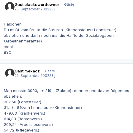
Gast blackswordowner
Gäste
25. September 2002
23 j
Halöchen!!
Du mußt vom Brutto die Steuren (Kirchensteuer+Lohnsteuer)
abziehen und dann noch mal die Hälfte der Sozialabgaben
(Arbeitnehmeranteil).
:cool:
BSO
Gast mekacz
Gäste
25. September 2002
23 j
Man musste 3000,- + 219,- (Zulage) rechnen und davon folgendes
abziehen:
387,50 (Lohnsteuer)
31,- (= 8%von Lohnsteuer=Kirchensteuer)
479,63 (Krankenvers.)
614,83 (Rentenvers.)
209,24 (Arbeitslosenvers.)
54,72 (Pflegevers.)