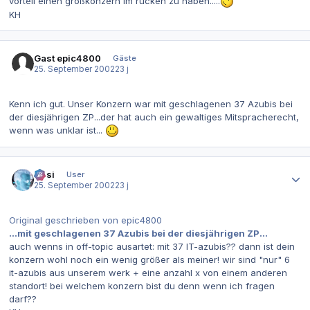
vorteil einen großkonzern im rücken zu haben.....
KH
Gast epic4800
Gäste
25. September 2002
23 j
Kenn ich gut. Unser Konzern war mit geschlagenen 37 Azubis bei
der diesjährigen ZP...der hat auch ein gewaltiges Mitspracherecht,
wenn was unklar ist...
Autor-Statistiken
Hüsi
User
25. September 2002
23 j
Original geschrieben von epic4800
...mit geschlagenen 37 Azubis bei der diesjährigen ZP...
auch wenns in off-topic ausartet: mit 37 IT-azubis?? dann ist dein
konzern wohl noch ein wenig größer als meiner! wir sind "nur" 6
it-azubis aus unserem werk + eine anzahl x von einem anderen
standort! bei welchem konzern bist du denn wenn ich fragen
darf??