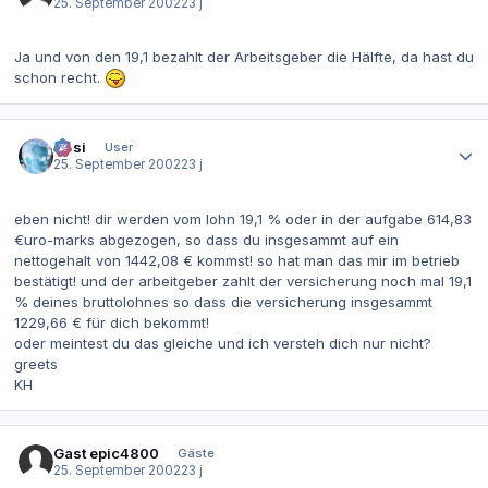
25. September 2002
23 j
Ja und von den 19,1 bezahlt der Arbeitsgeber die Hälfte, da hast du
schon recht.
Autor-Statistiken
Hüsi
User
25. September 2002
23 j
eben nicht! dir werden vom lohn 19,1 % oder in der aufgabe 614,83
€uro-marks abgezogen, so dass du insgesammt auf ein
nettogehalt von 1442,08 € kommst! so hat man das mir im betrieb
bestätigt! und der arbeitgeber zahlt der versicherung noch mal 19,1
% deines bruttolohnes so dass die versicherung insgesammt
1229,66 € für dich bekommt!
oder meintest du das gleiche und ich versteh dich nur nicht?
greets
KH
Gast epic4800
Gäste
25. September 2002
23 j