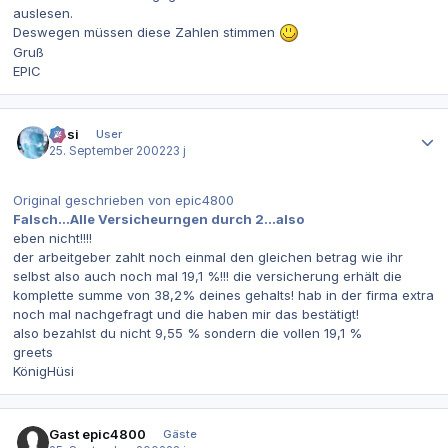
auslesen.
Deswegen müssen diese Zahlen stimmen
Gruß
EPIC
Autor-Statistiken
Hüsi
User
25. September 2002
23 j
Original geschrieben von epic4800
Falsch...Alle Versicheurngen durch 2...also
eben nicht!!!!
der arbeitgeber zahlt noch einmal den gleichen betrag wie ihr
selbst also auch noch mal 19,1 %!!! die versicherung erhält die
komplette summe von 38,2% deines gehalts! hab in der firma extra
noch mal nachgefragt und die haben mir das bestätigt!
also bezahlst du nicht 9,55 % sondern die vollen 19,1 %
greets
KönigHüsi
Gast epic4800
Gäste