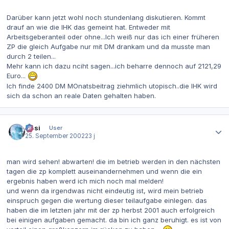
Darüber kann jetzt wohl noch stundenlang diskutieren. Kommt
drauf an wie die IHK das gemeint hat. Entweder mit
Arbeitsgeberanteil oder ohne...Ich weiß nur das ich einer früheren
ZP die gleich Aufgabe nur mit DM drankam und da musste man
durch 2 teilen...
Mehr kann ich dazu nciht sagen...ich beharre dennoch auf 2121,29
Euro...
Ich finde 2400 DM MOnatsbeitrag ziehmlich utopisch..die IHK wird
sich da schon an reale Daten gehalten haben.
Autor-Statistiken
Hüsi
User
25. September 2002
23 j
man wird sehen! abwarten! die im betrieb werden in den nächsten
tagen die zp komplett auseinandernehmen und wenn die ein
ergebnis haben werd ich mich noch mal melden!
und wenn da irgendwas nicht eindeutig ist, wird mein betrieb
einspruch gegen die wertung dieser teilaufgabe einlegen. das
haben die im letzten jahr mit der zp herbst 2001 auch erfolgreich
bei einigen aufgaben gemacht. da bin ich ganz beruhigt. es ist von