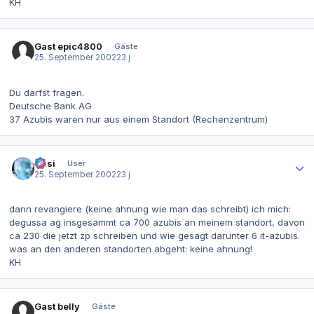
KH
Gast epic4800
Gäste
25. September 2002
23 j
Du darfst fragen.
Deutsche Bank AG
37 Azubis waren nur aus einem Standort (Rechenzentrum)
Autor-Statistiken
Hüsi
User
25. September 2002
23 j
dann revangiere (keine ahnung wie man das schreibt) ich mich:
degussa ag insgesammt ca 700 azubis an meinem standort, davon
ca 230 die jetzt zp schreiben und wie gesagt darunter 6 it-azubis.
was an den anderen standorten abgeht: keine ahnung!
KH
Gast belly
Gäste