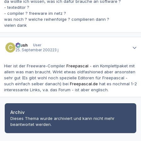
da wollte ich wissen, was ich dafür brauche an software ?
- texteditor ?
- compiler ? freeware im netz ?
was noch ? welche reihenfolge ? compilieren dann ?
vielen dank
Autor-Statistiken
Crush
User
25. September 2002
23 j
Hier ist der Freeware-Compiler
Freepascal
- ein Komplettpaket mit
allem was man braucht. Wirkt etwas oldfashioned aber ansonsten
sehr gut (Es gibt wohl noch spezielle Editoren für Freepascal -
such einfach selber danach) bei
Freepascal.de
hat es nochmal 1-2
interessante Links, v.a. das Forum - ist aber englisch.
Archiv
Dieses Thema wurde archiviert und kann nicht mehr
beantwortet werden.