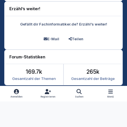
Erzähl’s weiter!
Gefällt dir Fachinformatiker.de? Erzähl’s weiter!
E-Mail
Teilen
Forum-Statistiken
169.7k
265k
Gesamtzahl der Themen
Gesamtzahl der Beiträge
Heller Modus
Dunkler Modus
Systemeinstellung
Anmelden
Registrieren
Suchen
Menü
Datenschutz
Kontakt
Cookies
RSS
Fachinformatiker 2026
Powered by
Invision Community