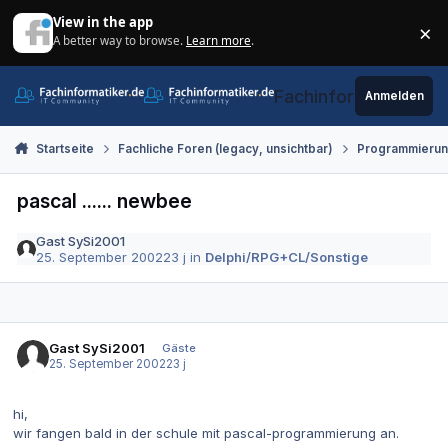
Zum Inhalt springen
View in the app
×
A better way to browse.
Learn more
.
Di
Fachinformatiker.de
Anmelden
Startseite
Fachliche Foren (legacy, unsichtbar)
Programmieru
pascal ...... newbee
Gast SySi2001
25. September 2002
23 j
in
Delphi/RPG+CL/Sonstige
Gast SySi2001
Gäste
25. September 2002
23 j
hi,
wir fangen bald in der schule mit pascal-programmierung an.