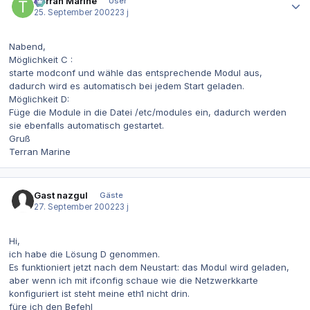
Terran Marine
User
25. September 2002
23 j
Nabend,
Möglichkeit C :
starte modconf und wähle das entsprechende Modul aus,
dadurch wird es automatisch bei jedem Start geladen.
Möglichkeit D:
Füge die Module in die Datei /etc/modules ein, dadurch werden
sie ebenfalls automatisch gestartet.
Gruß
Terran Marine
Gast nazgul
Gäste
27. September 2002
23 j
Hi,
ich habe die Lösung D genommen.
Es funktioniert jetzt nach dem Neustart: das Modul wird geladen,
aber wenn ich mit ifconfig schaue wie die Netzwerkkarte
konfiguriert ist steht meine eth1 nicht drin.
füre ich den Befehl