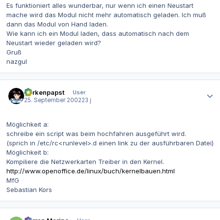
Es funktioniert alles wunderbar, nur wenn ich einen Neustart
mache wird das Modul nicht mehr automatisch geladen. Ich muß
dann das Modul von Hand laden.
Wie kann ich ein Modul laden, dass automatisch nach dem
Neustart wieder geladen wird?
Gruß
nazgul
Autor-Statistiken
gurkenpapst
User
25. September 2002
23 j
Möglichkeit a:
schreibe ein script was beim hochfahren ausgeführt wird.
(sprich in /etc/rc<runlevel>.d einen link zu der ausführbaren Datei)
Möglichkeit b:
Kompiliere die Netzwerkarten Treiber in den Kernel.
http://www.openoffice.de/linux/buch/kernelbauen.html
MfG
Sebastian Kors
Autor-Statistiken