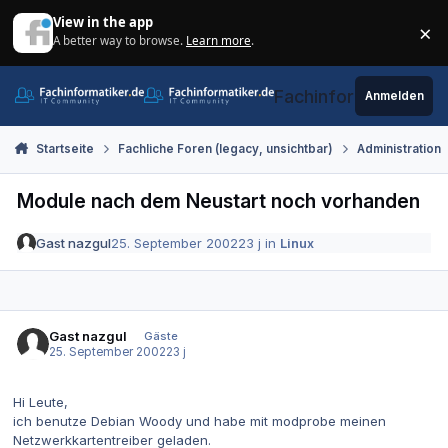
Zum Inhalt springen
View in the app
×
A better way to browse.
Learn more
.
Di
Fachinformatiker.de
Anmelden
Startseite
Fachliche Foren (legacy, unsichtbar)
Administration
Module nach dem Neustart noch vorhanden
Gast nazgul
25. September 2002
23 j
in
Linux
Gast nazgul
Gäste
25. September 2002
23 j
Hi Leute,
ich benutze Debian Woody und habe mit modprobe meinen
Netzwerkkartentreiber geladen.