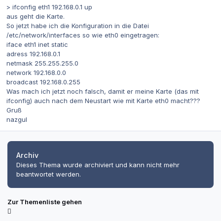
> ifconfig eth1 192.168.0.1 up
aus geht die Karte.
So jetzt habe ich die Konfiguration in die Datei
/etc/network/interfaces so wie eth0 eingetragen:
iface eth1 inet static
adress 192.168.0.1
netmask 255.255.255.0
network 192.168.0.0
broadcast 192.168.0.255
Was mach ich jetzt noch falsch, damit er meine Karte (das mit
ifconfig) auch nach dem Neustart wie mit Karte eth0 macht???
Gruß
nazgul
Archiv
Dieses Thema wurde archiviert und kann nicht mehr
beantwortet werden.
Zur Themenliste gehen