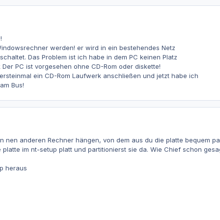
!
 Windowsrechner werden! er wird in ein bestehendes Netz
chaltet. Das Problem ist ich habe in dem PC keinen Platz
k Der PC ist vorgesehen ohne CD-Rom oder diskette!
 ersteinmal ein CD-Rom Laufwerk anschließen und jetzt habe ich
 am Bus!
l in nen anderen Rechner hängen, von dem aus du die platte bequem par
latte im nt-setup platt und partitionierst sie da. Wie Chief schon gesag
p heraus