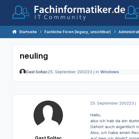
Zum Inhalt springen
Startseite
Fachliche Foren (legacy, unsichtbar)
Administra
neuling
Gast Soltac
25. September 2002
23 j
in
Windows
25. September 2002
23 j
Hallo,
also ich hab da ein dum
Gehört auch eigentlich nic
Also, ich habe einen Rec
Gast Soltac
auf dem ich WinNT install