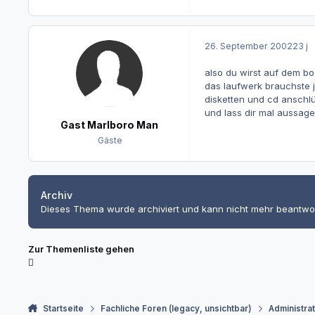
26. September 2002
23 j
also du wirst auf dem bo
das laufwerk brauchste 
disketten und cd anschlüs
und lass dir mal aussagek
Gast Marlboro Man
Gäste
Archiv
Dieses Thema wurde archiviert und kann nicht mehr beantwo
Zur Themenliste gehen
Startseite
Fachliche Foren (legacy, unsichtbar)
Administra