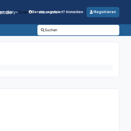
er.de
mmunity
Downloads
Jobs
Info
Bereits registriert? Anmelden
Registrieren
Suchen