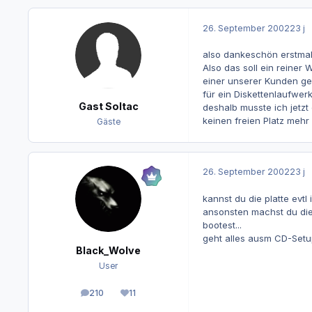
26. September 2002
23 j
also dankeschön erstmal
Also das soll ein reiner
einer unserer Kunden ges
für ein Diskettenlaufwer
Gast Soltac
deshalb musste ich jetzt
keinen freien Platz mehr
Gäste
26. September 2002
23 j
kannst du die platte evt
ansonsten machst du die p
bootest...
geht alles ausm CD-Setu
Black_Wolve
User
210
11
Beiträge
Reputation