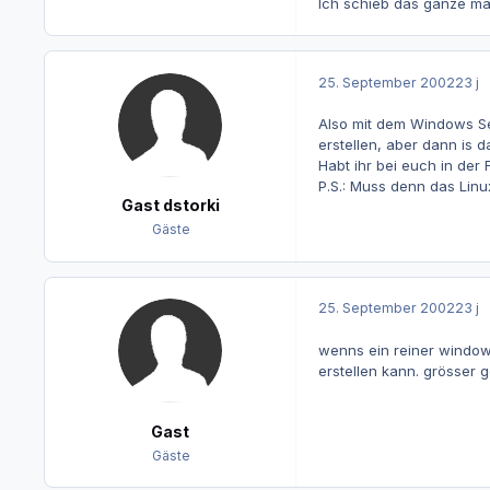
Ich schieb das ganze mal
25. September 2002
23 j
Also mit dem Windows Set
erstellen, aber dann is d
Habt ihr bei euch in der F
P.S.: Muss denn das Lin
Gast dstorki
Gäste
25. September 2002
23 j
wenns ein reiner window
erstellen kann. grösser g
Gast
Gäste