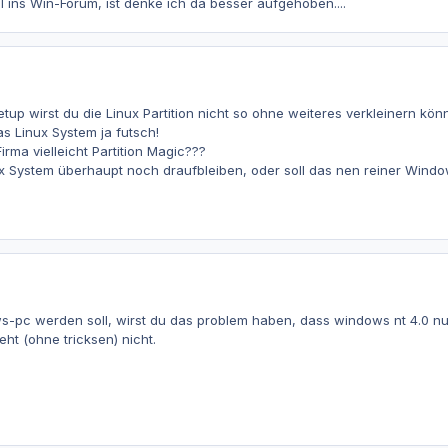
 ins Win-Forum, ist denke ich da besser aufgehoben....
up wirst du die Linux Partition nicht so ohne weiteres verkleinern kö
as Linux System ja futsch!
irma vielleicht Partition Magic???
ux System überhaupt noch draufbleiben, oder soll das nen reiner Win
s-pc werden soll, wirst du das problem haben, dass windows nt 4.0 nu
eht (ohne tricksen) nicht.