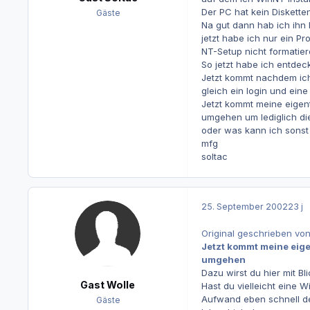
Der PC hat kein Diskette
Gäste
Na gut dann hab ich ihn
jetzt habe ich nur ein Pr
NT-Setup nicht formatiere
So jetzt habe ich entdec
Jetzt kommt nachdem ich
gleich ein login und ein
Jetzt kommt meine eigent
umgehen um lediglich die
oder was kann ich sonst
mfg
soltac
25. September 2002
23 j
Original geschrieben von
Jetzt kommt meine eige
umgehen
Dazu wirst du hier mit Bl
Gast Wolle
Hast du vielleicht eine 
Aufwand eben schnell de
Gäste