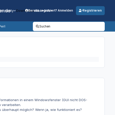
er.de
mmunity
Downloads
Jobs
Info
Bereits registriert? Anmelden
Registrieren
Perl
Suchen
Informationen in einem Windowsfenster (GUI nicht DOS-
 verarbeiten.
 überhaupt möglich? Wenn ja, wie funktioniert es?