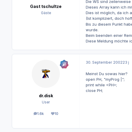
Die WS sind zeilenweise 
Gast tschultze
Dieses Array kann ich mi
Dies ist möglich, da ich
Gäste
(Ist kompliziert, doch ho
Bis zu diesem Punkt habe
wurde.
Beim beenden einer Remo
Diese Meldung möchte ic
30. September 2002
23 j
Meinst Du sowas hier?
open PH, "myProg |";
print while <PH>;
close PH;
dr.disk
User
1.6k
10
Beiträge
Reputation