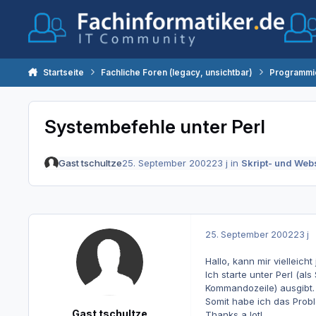
Zum Inhalt springen
Startseite
Fachliche Foren (legacy, unsichtbar)
Programmi
Systembefehle unter Perl
Gast tschultze
25. September 2002
23 j
in
Skript- und We
25. September 2002
23 j
Hallo, kann mir vielleic
Ich starte unter Perl (a
Kommandozeile) ausgibt.
Somit habe ich das Probl
Gast tschultze
Thanks a lot!