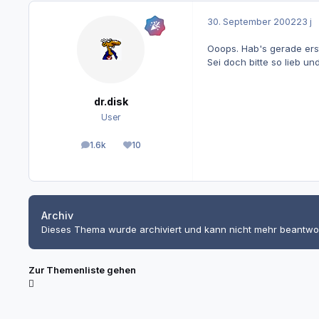
30. September 2002
23 j
Ooops. Hab's gerade ers
Sei doch bitte so lieb u
dr.disk
User
1.6k
10
Beiträge
Reputation
Archiv
Dieses Thema wurde archiviert und kann nicht mehr beantwo
Zur Themenliste gehen