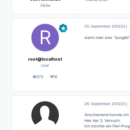
Gäste
25. September 2002
23 j
wenn man was "ausgibt" 
root@localhost
User
273
10
Beiträge
Reputation
26. September 2002
23 j
Anscheinend konnte ich 
Hier der 2. Versuch:
Ich möchte ein Perl-Prog