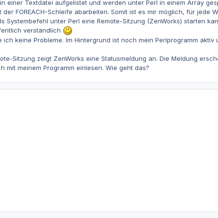
in einer Textdatei aufgelistet und werden unter Perl in einem Array ges
t der FOREACH-Schleife abarbeiten. Somit ist es mir möglich, für jed
 als Systembefehl unter Perl eine Remote-Sitzung (ZenWorks) starten kan
ffentlich verständlich
 ich keine Probleme. Im Hintergrund ist noch mein Perlprogramm aktiv 
te-Sitzung zeigt ZenWorks eine Statusmeldung an. Die Meldung ersche
h mit meinem Programm einlesen. Wie geht das?