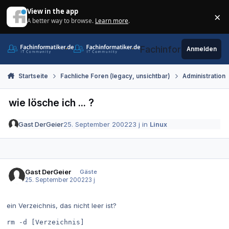
Zum Inhalt springen
View in the app
×
A better way to browse.
Learn more
.
Di
Fachinformatiker.de
Anmelden
Startseite
Fachliche Foren (legacy, unsichtbar)
Administration
wie lösche ich ... ?
Gast DerGeier
25. September 2002
23 j
in
Linux
Gast DerGeier
Gäste
25. September 2002
23 j
ein Verzeichnis, das nicht leer ist?
rm -d [Verzeichnis]