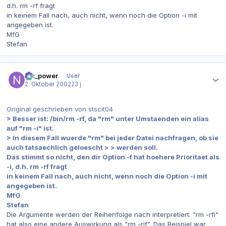
d.h. rm -rf fragt
in keinem Fall nach, auch nicht, wenn noch die Option -i mit
angegeben ist.
MfG
Stefan
Autor-Statistiken
nic_power
User
2. Oktober 2002
23 j
Original geschrieben von stscit04
> Besser ist: /bin/rm -rf, da "rm" unter Umstaenden ein alias
auf "rm -i" ist.
> In diesem Fall wuerde "rm" bei jeder Datei nachfragen, ob sie
auch tatsaechlich geloescht > > werden soll.
Das stimmt so nicht, den dir Option -f hat hoehere Prioritaet als
-i, d.h. rm -rf fragt
in keinem Fall nach, auch nicht, wenn noch die Option -i mit
angegeben ist.
MfG
Stefan
Die Argumente werden der Reihenfolge nach interpretiert. "rm -rfi"
hat also eine andere Auswirkung als "rm -rif". Das Beispiel war