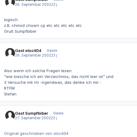
26. September 2002
23 j
logisch
z.B. chmod chown cp etc etc etc etc etc
Gruß Sumpfbiber
Gast stscit04
Gäste
26. September 2002
23 j
Also wenn ich solche Fragen lesen
"wie loesche ich ein Verzeichniss, das nicht leer ist" und
3 Versuche mit rm -irgendwas, das denke ich mir :
RTFM
Stefan
Gast Sumpfbiber
Gäste
27. September 2002
23 j
Original geschrieben von stscit04