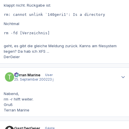
klappt nicht. Rückgabe ist:
rm: cannot unlink `140geri1': Is a directory
Nichtmal
rm -fd [Verzeichnis]
geht, es gibt die gleiche Meldung zurück. Kanns am filesystem
liegen? Da hab ich XFS ...
DerGeier
Autor-Statistiken
Terran Marine
User
25. September 2002
23 j
Nabend,
rm -r hilft weiter.
Gruß
Terran Marine
Gast DerGeier
Gäste