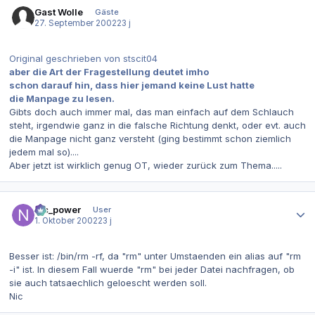
Gast Wolle
Gäste
27. September 2002
23 j
Original geschrieben von stscit04
aber die Art der Fragestellung deutet imho
schon darauf hin, dass hier jemand keine Lust hatte
die Manpage zu lesen.
Gibts doch auch immer mal, das man einfach auf dem Schlauch
steht, irgendwie ganz in die falsche Richtung denkt, oder evt. auch
die Manpage nicht ganz versteht (ging bestimmt schon ziemlich
jedem mal so)....
Aber jetzt ist wirklich genug OT, wieder zurück zum Thema.....
Autor-Statistiken
nic_power
User
1. Oktober 2002
23 j
Besser ist: /bin/rm -rf, da "rm" unter Umstaenden ein alias auf "rm
-i" ist. In diesem Fall wuerde "rm" bei jeder Datei nachfragen, ob
sie auch tatsaechlich geloescht werden soll.
Nic