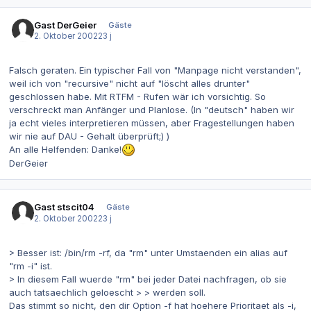
Gast DerGeier
Gäste
2. Oktober 2002
23 j
Falsch geraten. Ein typischer Fall von "Manpage nicht verstanden",
weil ich von "recursive" nicht auf "löscht alles drunter"
geschlossen habe. Mit RTFM - Rufen wär ich vorsichtig. So
verschreckt man Anfänger und Planlose. (In "deutsch" haben wir
ja echt vieles interpretieren müssen, aber Fragestellungen haben
wir nie auf DAU - Gehalt überprüft;) )
An alle Helfenden: Danke!
DerGeier
Gast stscit04
Gäste
2. Oktober 2002
23 j
> Besser ist: /bin/rm -rf, da "rm" unter Umstaenden ein alias auf
"rm -i" ist.
> In diesem Fall wuerde "rm" bei jeder Datei nachfragen, ob sie
auch tatsaechlich geloescht > > werden soll.
Das stimmt so nicht, den dir Option -f hat hoehere Prioritaet als -i,