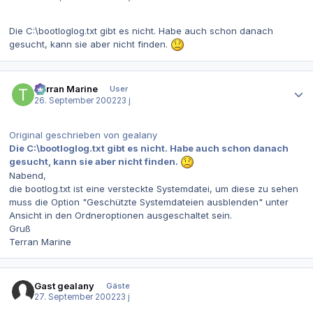
Die C:\bootloglog.txt gibt es nicht. Habe auch schon danach
gesucht, kann sie aber nicht finden.
Autor-Statistiken
Terran Marine
User
26. September 2002
23 j
Original geschrieben von gealany
Die C:\bootloglog.txt gibt es nicht. Habe auch schon danach
gesucht, kann sie aber nicht finden.
Nabend,
die bootlog.txt ist eine versteckte Systemdatei, um diese zu sehen
muss die Option "Geschützte Systemdateien ausblenden" unter
Ansicht in den Ordneroptionen ausgeschaltet sein.
Gruß
Terran Marine
Gast gealany
Gäste
27. September 2002
23 j