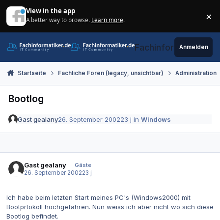
Zum Inhalt springen
View in the app
×
A better way to browse.
Learn more
.
Di
Fachinformatiker.de
Anmelden
Startseite
Fachliche Foren (legacy, unsichtbar)
Administration
Bootlog
Gast gealany
26. September 2002
23 j
in
Windows
Gast gealany
Gäste
26. September 2002
23 j
Ich habe beim letzten Start meines PC's (Windows2000) mit
Bootprtokoll hochgefahren. Nun weiss ich aber nicht wo sich diese
Bootlog befindet.