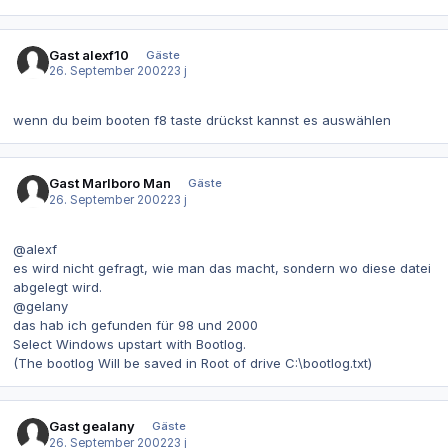
Gast alexf10
Gäste
26. September 2002
23 j
wenn du beim booten f8 taste drückst kannst es auswählen
Gast Marlboro Man
Gäste
26. September 2002
23 j
@alexf
es wird nicht gefragt, wie man das macht, sondern wo diese datei
abgelegt wird.
@gelany
das hab ich gefunden für 98 und 2000
Select Windows upstart with Bootlog.
(The bootlog Will be saved in Root of drive C:\bootlog.txt)
Gast gealany
Gäste
26. September 2002
23 j