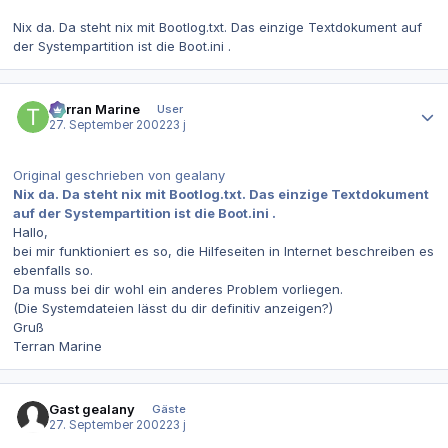
Nix da. Da steht nix mit Bootlog.txt. Das einzige Textdokument auf
der Systempartition ist die Boot.ini .
Autor-Statistiken
Terran Marine
User
27. September 2002
23 j
Original geschrieben von gealany
Nix da. Da steht nix mit Bootlog.txt. Das einzige Textdokument
auf der Systempartition ist die Boot.ini .
Hallo,
bei mir funktioniert es so, die Hilfeseiten in Internet beschreiben es
ebenfalls so.
Da muss bei dir wohl ein anderes Problem vorliegen.
(Die Systemdateien lässt du dir definitiv anzeigen?)
Gruß
Terran Marine
Gast gealany
Gäste
27. September 2002
23 j