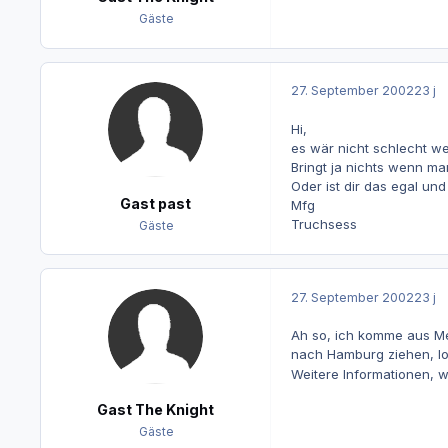
Gäste
27. September 2002
23 j
Hi,
es wär nicht schlecht w
Bringt ja nichts wenn ma
Oder ist dir das egal u
Gast past
Mfg
Truchsess
Gäste
27. September 2002
23 j
Ah so, ich komme aus Me
nach Hamburg ziehen, l
Weitere Informationen, w
Gast The Knight
Gäste