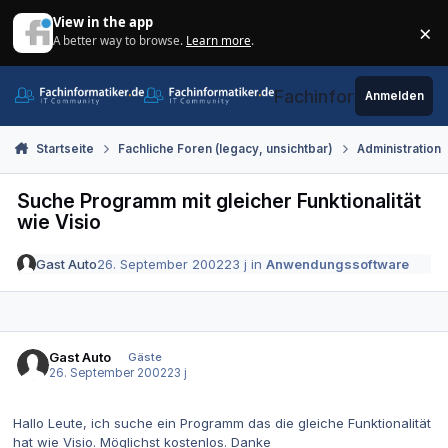
Zum Inhalt springen
View in the app
×
A better way to browse.
Learn more
.
Di
Fachinformatiker.de
Anmelden
Startseite
Fachliche Foren (legacy, unsichtbar)
Administration
Suche Programm mit gleicher Funktionalität
wie Visio
Gast Auto
26. September 2002
23 j
in
Anwendungssoftware
Gast Auto
Gäste
26. September 2002
23 j
Hallo Leute, ich suche ein Programm das die gleiche Funktionalität
hat wie Visio. Möglichst kostenlos. Danke