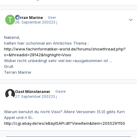
Autor-Statistiken
Terran Marine
User
26. September 2002
23 j
Nabend,
hatten hier schonmal ein Ähnliches Thema :
http://www.fachinformatiker-world.de/forums/showthread.php?
s=&threadid=28142&highlight=Visio
Wobei nicht unbedingt sehr viel bei rausgekommen ist ...
Gruß
Terran Marine
Gast Münsteraner
Gäste
27. September 2002
23 j
Warum benutzt du nicht Visio? Ältere Versionen (5.0) gibts fürn
Appel und n Ei...
http://cgi.ebay.de/ws/eBayISAPI.dll?ViewItem&item=2055291150