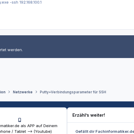
exe -ssh 192.168.100.1
rtet werden.
tion
Netzwerke
Putty+Verbindungsparameter für SSH
Erzähl’s weiter!
matiker.de als APP auf Deinem
Gefällt dir Fachinformatiker.d
hone / Tablet --> (Youtube)