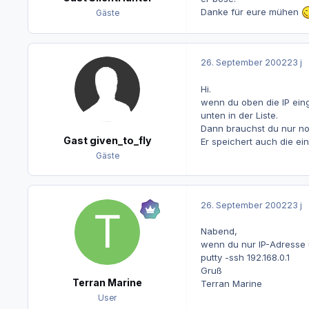
Danke für eure mühen
Gäste
26. September 2002
23 j
Hi.
wenn du oben die IP ein
unten in der Liste.
Dann brauchst du nur noc
Gast given_to_fly
Er speichert auch die ei
Gäste
26. September 2002
23 j
Nabend,
wenn du nur IP-Adresse u
putty -ssh 192.168.0.1
Gruß
Terran Marine
Terran Marine
User