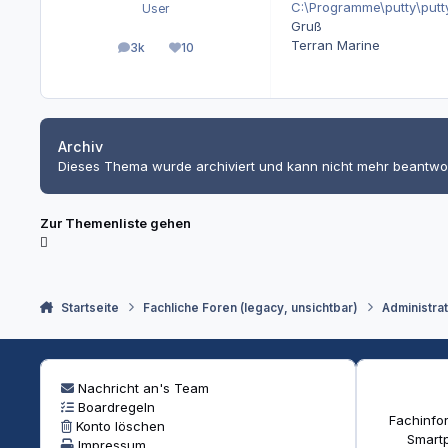
C:\Programme\putty\putty.
User
Gruß
Terran Marine
3k
10
Beiträge
Reputation
Archiv
Dieses Thema wurde archiviert und kann nicht mehr beantwo
Zur Themenliste gehen
Startseite
Fachliche Foren (legacy, unsichtbar)
Administra
Nachricht an's Team
Boardregeln
Fachinfor
Konto löschen
Smartp
Impressum