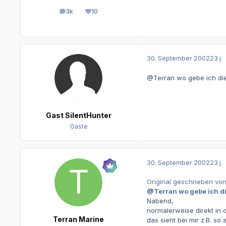
3k
10
Beiträge
Reputation
30. September 2002
23 j
@Terran wo gebe ich dies
Gast SilentHunter
Gäste
30. September 2002
23 j
Original geschrieben von
@Terran wo gebe ich die
Nabend,
normalerweise direkt in d
Terran Marine
das sieht bei mir z.B. so 