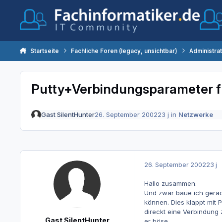
Zum Inhalt springen
Startseite
Fachliche Foren (legacy, unsichtbar)
Administra
Putty+Verbindungsparameter 
Gast SilentHunter
26. September 2002
23 j
in
Netzwerke
26. September 2002
23 j
Hallo zusammen.
Und zwar baue ich gerad
können. Dies klappt mit 
direckt eine Verbindung
Gast SilentHunter
er böse.