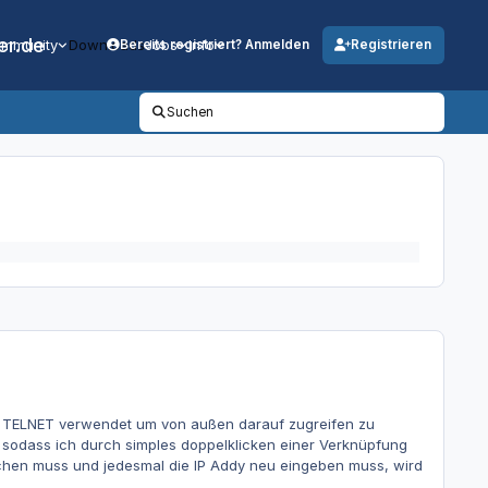
er.de
mmunity
Downloads
Jobs
Info
Bereits registriert? Anmelden
Registrieren
Suchen
von TELNET verwendet um von außen darauf zugreifen zu
, sodass ich durch simples doppelklicken einer Verknüpfung
hen muss und jedesmal die IP Addy neu eingeben muss, wird