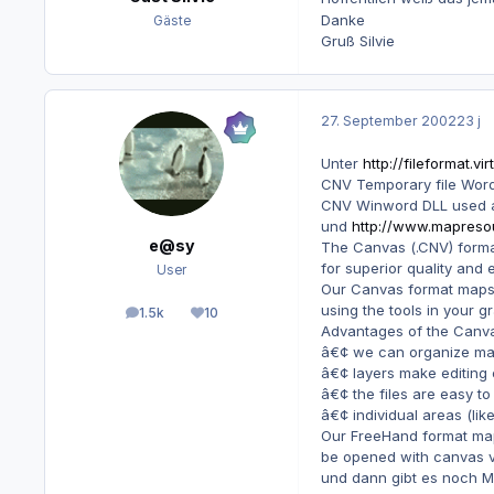
Danke
Gäste
Gruß Silvie
27. September 2002
23 j
Unter
http://fileformat.vi
CNV Temporary file Word
CNV Winword DLL used as
und
http://www.mapreso
e@sy
The Canvas (.CNV) format
for superior quality and ed
User
Our Canvas format maps 
using the tools in your g
1.5k
10
Beiträge
Reputation
Advantages of the Canva
â€¢ we can organize map 
â€¢ layers make editing 
â€¢ the files are easy to
â€¢ individual areas (lik
Our FreeHand format map
be opened with canvas ve
und dann gibt es noch 