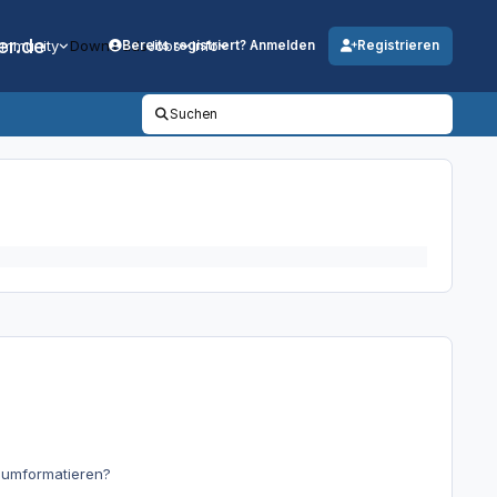
er.de
mmunity
Downloads
Jobs
Info
Bereits registriert? Anmelden
Registrieren
Suchen
s umformatieren?