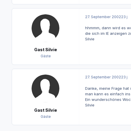
27. September 2002
23 j
hhmmm, dann wird es woh
die sich im IE anzeigen z
Silvie
Gast Silvie
Gäste
27. September 2002
23 j
Danke, meine Frage hat s
man kann es einfach in
Ein wunderschönes Wo
Silvie
Gast Silvie
Gäste