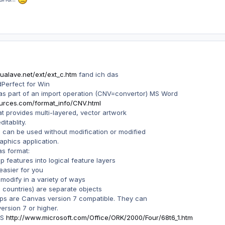
rtualave.net/ext/ext_c.htm
fand ich das
Perfect for Win
 part of an import operation (CNV=convertor) MS Word
urces.com/format_info/CNV.html
 provides multi-layered, vector artwork
itablity.
can be used without modification or modified
raphics application.
s format:
features into logical feature layers
easier for you
 modify in a variety of ways
e countries) are separate objects
s are Canvas version 7 compatible. They can
rsion 7 or higher.
MS
http://www.microsoft.com/Office/ORK/2000/Four/68t6_1.htm