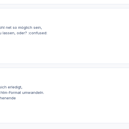
l net so möglich sein,
u lassen, oder? :confused:
ich erledigt,
s htm-Format umwandeln.
chenende