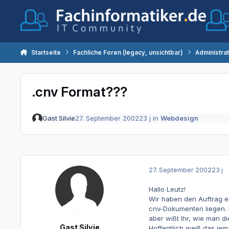
Zum Inhalt springen
Startseite
Fachliche Foren (legacy, unsichtbar)
Administra
.cnv Format???
Gast Silvie
27. September 2002
23 j
in
Webdesign
27. September 2002
23 j
Hallo Leutz!
Wir haben den Auftrag ein
cnv-Dokumenten liegen. I
aber wißt Ihr, wie man 
Gast Silvie
Hoffentlich weiß das jem