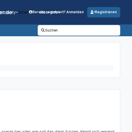
er.de
mmunity
Downloads
Jobs
Info
Bereits registriert? Anmelden
Registrieren
Suchen
 sowas her oder wie soll das dann funzen. Kennt sich jemand