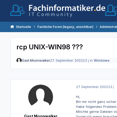
Zum Inhalt springen
Startseite
Fachliche Foren (legacy, unsichtbar)
Administra
rcp UNIX-WIN98 ???
Gast Moonwalker
27. September 2002
23 j
in
Windows
27. September 2002
23 j
Hi,
Bin mir nicht ganz sicher
Habe folgendes Problem
Möchte gerne Dateien v
Gast Moonwalker
Soviel ich weiss brauch