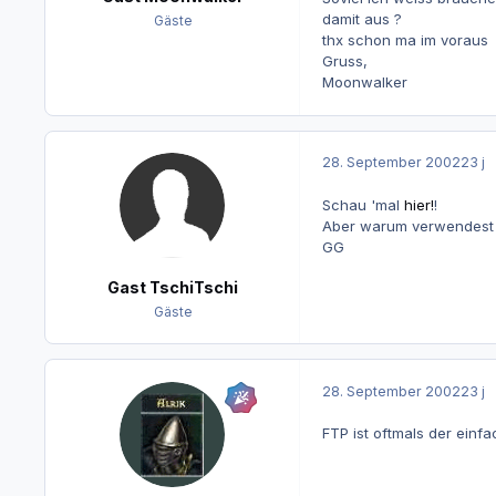
damit aus ?
Gäste
thx schon ma im voraus
Gruss,
Moonwalker
28. September 2002
23 j
Schau 'mal
hier!
!
Aber warum verwendest 
GG
Gast TschiTschi
Gäste
28. September 2002
23 j
FTP ist oftmals der ein