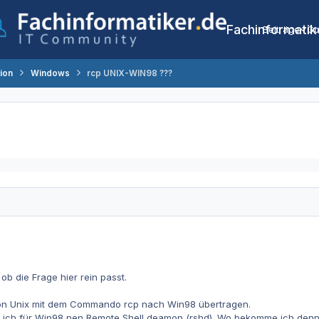
Fachinformatik
Beiträge
Co
tion
Windows
rcp UNIX-WIN98 ???
 ob die Frage hier rein passt.
.
on Unix mit dem Commando rcp nach Win98 übertragen.
e ich für Win98 nen Remote Shell deamon (rshd). Wo bekomme ich denn