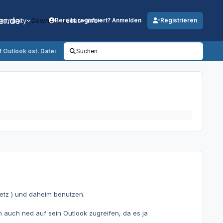
er.de
mmunity
Downloads
Jobs
Info
Bereits registriert? Anmelden
Registrieren
 Outlook ost. Datei
Suchen
Netz ) und daheim benutzen.
 auch ned auf sein Outlook zugreifen, da es ja