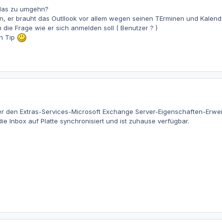
 das zu umgehn?
n, er brauht das Outllook vor allem wegen seinen TErminen und Kalender,
h die Frage wie er sich anmelden soll ( Benutzer ? )
n Tip
ter den Extras-Services-Microsoft Exchange Server-Eigenschaften-Erwei
ie Inbox auf Platte synchronisiert und ist zuhause verfügbar.