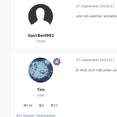
27. September 2002
23 j
und mit welcher anmeld
Gast Ben1982
Gäste
27. September 2002
23 j
Er muß sich halt unter s
Tiro
User
1.6k
2
22
Beiträge
Lösungen
Reputation
Ort / Region:
Oberfranken