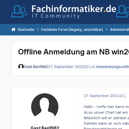
Zum Inhalt springen
Startseite
Fachliche Foren (legacy, unsichtbar)
Administra
Offline Anmeldung am NB win200
Gast Ben1982
27. September 2002
23 j
in
Anwendungssoft
27. September 2002
23 j
Hallo - hoffe hier kann m
ALso unser Chef hat ein 
NAtürlich will er daheim
Daheim kann er sich nat
Gast Ben1982
Benutzerabhängig ist.