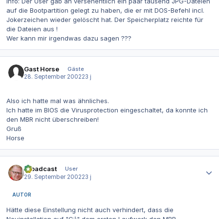
Info: Der User gab an versehentlich ein paar tausend JPG-Dateien
auf die Bootpartition gelegt zu haben, die er mit DOS-Befehl incl.
Jokerzeichen wieder gelöscht hat. Der Speicherplatz reichte für
die Dateien aus !
Wer kann mir irgendwas dazu sagen ???
Gast Horse
Gäste
28. September 2002
23 j
Also ich hatte mal was ähnliches.
Ich hatte im BIOS die Virusprotection eingeschaltet, da konnte ich
den MBR nicht überschreiben!
Gruß
Horse
Autor-Statistiken
Broadcast
User
29. September 2002
23 j
AUTOR
Hätte diese Einstellung nicht auch verhindert, dass die