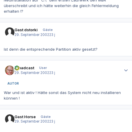
Neuinstallation auf "C:\" dem ersten Laufwerk den MBR
überschreibt und ich hätte weiterhin die gleich Fehlermeldung
erhalten !?
Gast dstorki
Gäste
29. September 2002
23 j
Ist denn die entsprechende Partition aktiv gesetzt?
Autor-Statistiken
Broadcast
User
29. September 2002
23 j
AUTOR
War und ist aktiv ! Hätte sonst das System nicht neu installieren
können !
Gast Horse
Gäste
29. September 2002
23 j