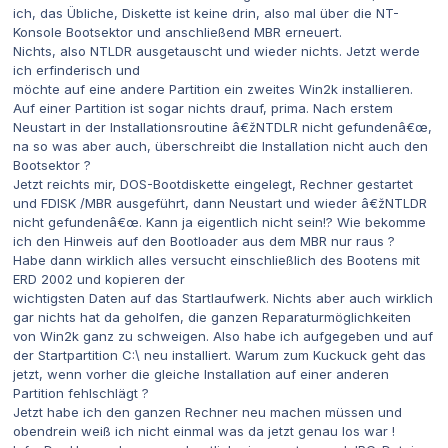
ich, das Übliche, Diskette ist keine drin, also mal über die NT-
Konsole Bootsektor und anschließend MBR erneuert.
Nichts, also NTLDR ausgetauscht und wieder nichts. Jetzt werde
ich erfinderisch und
möchte auf eine andere Partition ein zweites Win2k installieren.
Auf einer Partition ist sogar nichts drauf, prima. Nach erstem
Neustart in der Installationsroutine â€žNTDLR nicht gefundenâ€œ,
na so was aber auch, überschreibt die Installation nicht auch den
Bootsektor ?
Jetzt reichts mir, DOS-Bootdiskette eingelegt, Rechner gestartet
und FDISK /MBR ausgeführt, dann Neustart und wieder â€žNTLDR
nicht gefundenâ€œ. Kann ja eigentlich nicht sein!? Wie bekomme
ich den Hinweis auf den Bootloader aus dem MBR nur raus ?
Habe dann wirklich alles versucht einschließlich des Bootens mit
ERD 2002 und kopieren der
wichtigsten Daten auf das Startlaufwerk. Nichts aber auch wirklich
gar nichts hat da geholfen, die ganzen Reparaturmöglichkeiten
von Win2k ganz zu schweigen. Also habe ich aufgegeben und auf
der Startpartition C:\ neu installiert. Warum zum Kuckuck geht das
jetzt, wenn vorher die gleiche Installation auf einer anderen
Partition fehlschlägt ?
Jetzt habe ich den ganzen Rechner neu machen müssen und
obendrein weiß ich nicht einmal was da jetzt genau los war !