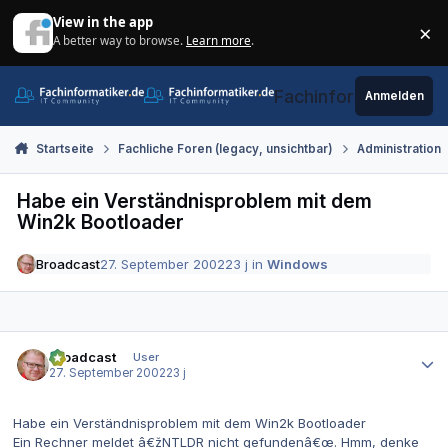
Zum Inhalt springen
View in the app
×
A better way to browse.
Learn more
.
Di
Fachinformatiker.de
Anmelden
Startseite
Fachliche Foren (legacy, unsichtbar)
Administration
Habe ein Verständnisproblem mit dem
Win2k Bootloader
Broadcast
27. September 2002
23 j
in
Windows
Autor-Statistiken
Broadcast
User
27. September 2002
23 j
Habe ein Verständnisproblem mit dem Win2k Bootloader
Ein Rechner meldet â€žNTLDR nicht gefundenâ€œ. Hmm, denke