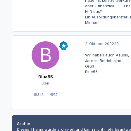
hatte mit Lehrzeitverkür
aber - finanziell - 1 LJ 
Hilft das?
Ein Ausbildungsberater u
Michael
2. Oktober 2002
23 j
Wir haben auch Azubis, 
Jahr im Betrieb sind.
Gruß
Blue55
Blue55
User
341
12
Beiträge
Reputation
Archiv
Dieses Thema wurde archiviert und kann nicht mehr beantwo