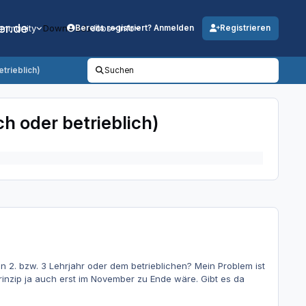
er.de
mmunity
Downloads
Jobs
Info
Bereits registriert? Anmelden
Registrieren
trieblich)
Suchen
h oder betrieblich)
 2. bzw. 3 Lehrjahr oder dem betrieblichen? Mein Problem ist
inzip ja auch erst im November zu Ende wäre. Gibt es da