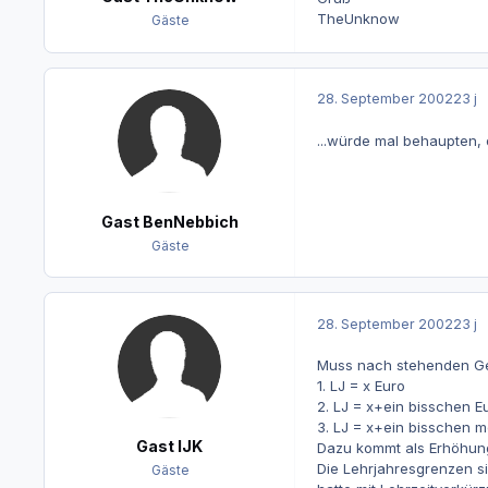
TheUnknow
Gäste
28. September 2002
23 j
...würde mal behaupten, 
Gast BenNebbich
Gäste
28. September 2002
23 j
Muss nach stehenden Ges
1. LJ = x Euro
2. LJ = x+ein bisschen E
3. LJ = x+ein bisschen m
Gast IJK
Dazu kommt als Erhöhung 
Die Lehrjahresgrenzen sin
Gäste