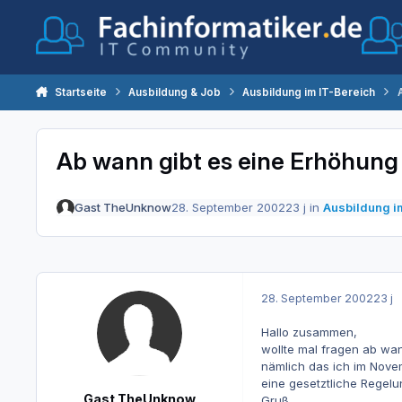
Zum Inhalt springen
Startseite
Ausbildung & Job
Ausbildung im IT-Bereich
Ab wann gibt es eine Erhöhung
Gast TheUnknow
28. September 2002
23 j
in
Ausbildung i
28. September 2002
23 j
Hallo zusammen,
wollte mal fragen ab wan
nämlich das ich im Novem
eine gesetztliche Regelu
Gast TheUnknow
Gruß