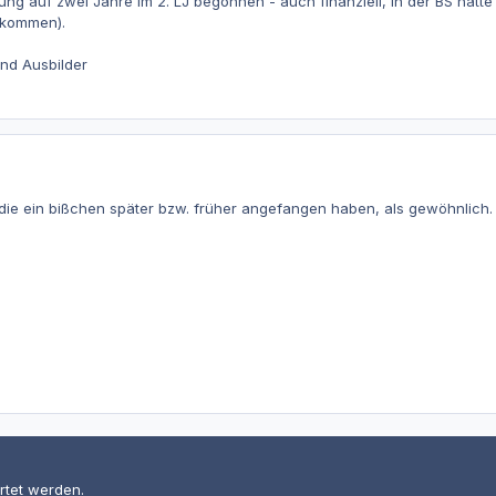
zung auf zwei Jahre im 2. LJ begonnen - auch finanziell, in der BS hatt
bekommen).
nd Ausbilder
die ein bißchen später bzw. früher angefangen haben, als gewöhnlich
rtet werden.