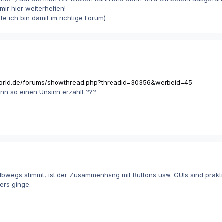
mir hier weiterhelfen!
e ich bin damit im richtige Forum)
orld.de/forums/showthread.php?threadid=30356&werbeid=45
enn so einen Unsinn erzählt ???
lbwegs stimmt, ist der Zusammenhang mit Buttons usw. GUIs sind praktis
ers ginge.