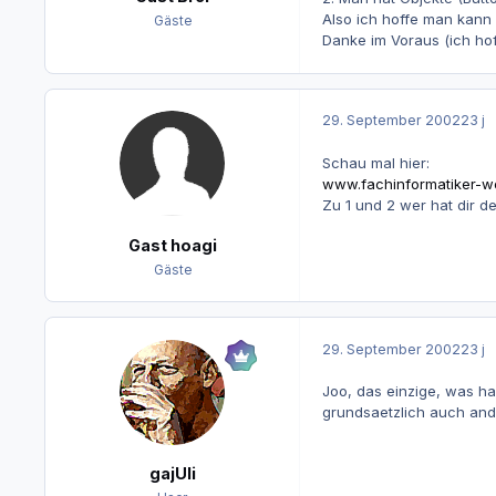
Also ich hoffe man kann 
Gäste
Danke im Voraus (ich hoff
29. September 2002
23 j
Schau mal hier:
www.fachinformatiker-w
Zu 1 und 2 wer hat dir d
Gast hoagi
Gäste
29. September 2002
23 j
Joo, das einzige, was ha
grundsaetzlich auch and
gajUli