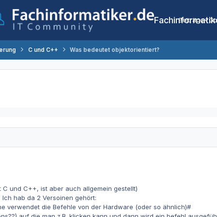
Fachinformatik
Beiträge
Co
erung
C und C++
Was bedeutet objektorientiert?
t C und C++, ist aber auch allgemein gestellt)
? Ich hab da 2 Versoinen gehört:
he verwendet die Befehle von der Hardware (oder so ähnlich)#
ns??) auf die man z.B. klicken kann und dann wird ein befehl ausgeführt 