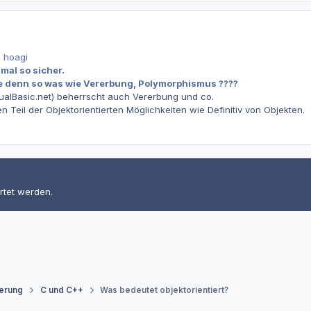
n hoagi
 mal so sicher.
e denn so was wie Vererbung, Polymorphismus ????
ualBasic.net) beherrscht auch Vererbung und co.
 Teil der Objektorientierten Möglichkeiten wie Definitiv von Objekten.
rtet werden.
erung
C und C++
Was bedeutet objektorientiert?