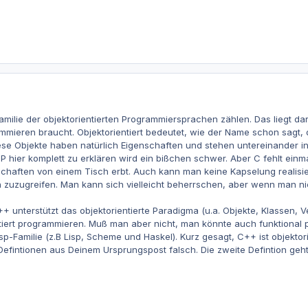
milie der objektorientierten Programmiersprachen zählen. Das liegt da
ammieren braucht. Objektorientiert bedeutet, wie der Name schon sagt,
se Objekte haben natürlich Eigenschaften und stehen untereinander in V
OP hier komplett zu erklären wird ein bißchen schwer. Aber C fehlt ein
schaften von einem Tisch erbt. Auch kann man keine Kapselung realis
 zuzugreifen. Man kann sich vielleicht beherrschen, aber wenn man nic
++ unterstützt das objektorientierte Paradigma (u.a. Objekte, Klassen
iert programmieren. Muß man aber nicht, man könnte auch funktional p
isp-Familie (z.B Lisp, Scheme und Haskel). Kurz gesagt, C++ ist objektori
 Defintionen aus Deinem Ursprungspost falsch. Die zweite Defintion geh