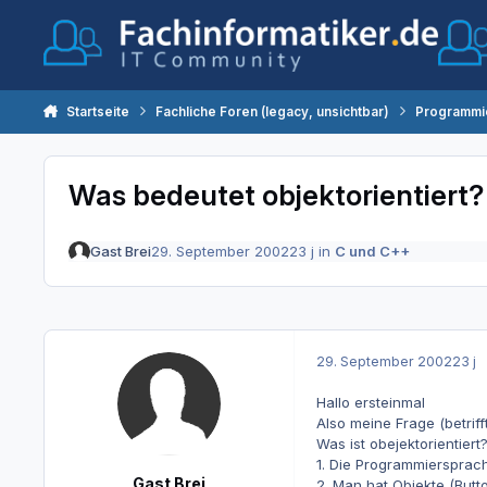
Zum Inhalt springen
Startseite
Fachliche Foren (legacy, unsichtbar)
Programmi
Was bedeutet objektorientiert?
Gast Brei
29. September 2002
23 j
in
C und C++
29. September 2002
23 j
Hallo ersteinmal
Also meine Frage (betriff
Was ist obejektorientiert
1. Die Programmiersprac
Gast Brei
2. Man hat Objekte (Butto