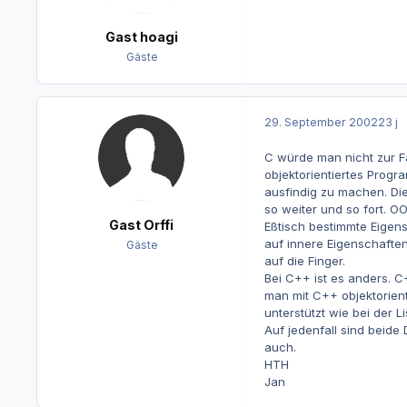
Gast hoagi
Gäste
29. September 2002
23 j
C würde man nicht zur Fa
objektorientiertes Progr
ausfindig zu machen. Die
so weiter und so fort. O
Gast Orffi
Eßtisch bestimmte Eigen
auf innere Eigenschaften
Gäste
auf die Finger.
Bei C++ ist es anders. C
man mit C++ objektorient
unterstützt wie bei der L
Auf jedenfall sind beide
auch.
HTH
Jan