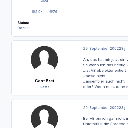
User
2.9k
76
Beiträge
Reputation
Status:
Dozent
29. September 2002
23 j
Ah, das hat mir jetzt ein
So wenn ich das richtig 
...ist VB obejektorientiert
...basic nicht
Gast Brei
...assembler auch nicht
oder? Wenn nein, dann 
Gäste
29. September 2002
23 j
Bei VB bin ich gar nicht m
Unterstützt die Sprache