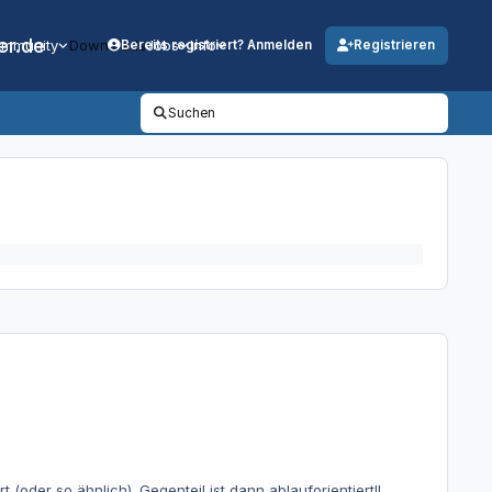
er.de
mmunity
Downloads
Jobs
Info
Bereits registriert? Anmelden
Registrieren
Suchen
(oder so ähnlich). Gegenteil ist dann ablauforientiert!!