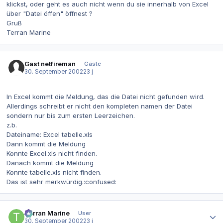
klickst, oder geht es auch nicht wenn du sie innerhalb von Excel
über "Datei öffen" öffnest ?
Gruß
Terran Marine
Gast netfireman
Gäste
30. September 2002
23 j
In Excel kommt die Meldung, das die Datei nicht gefunden wird.
Allerdings schreibt er nicht den kompleten namen der Datei
sondern nur bis zum ersten Leerzeichen.
z.b.
Dateiname: Excel tabelle.xls
Dann kommt die Meldung
Konnte Excel.xls nicht finden.
Danach kommt die Meldung
Konnte tabelle.xls nicht finden.
Das ist sehr merkwürdig.:confused:
Autor-Statistiken
Terran Marine
User
30. September 2002
23 j