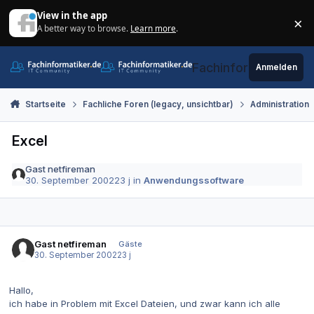
Zum Inhalt springen
View in the app
×
A better way to browse.
Learn more
.
Di
Fachinformatiker.de
Anmelden
Startseite
Fachliche Foren (legacy, unsichtbar)
Administration
Excel
Gast netfireman
30. September 2002
23 j
in
Anwendungssoftware
Gast netfireman
Gäste
30. September 2002
23 j
Hallo,
ich habe in Problem mit Excel Dateien, und zwar kann ich alle