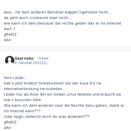
also... mit dem anderen Benutzer klappts irgendwie nicht...
da geht auch rcnetwork start nicht...
wie kann ich dem Benutzer die rechte geben das er ins Internet
darf...?
gReEtZ
dAn
Gast ristic
Gäste
9. Oktober 2002
23 j
Sers Leute...
hab's jetzt endlich hinbekommen bei der Suse 8.0 ne
Internetverbindung herzustellen...
Leider nur als Root. Bin ein totaler Linux Newbie und bräucht da
mal n bisschen Hilfe.
Wie kann ich dem anderen User die Rechte dazu geben, damit er
ins Internet kann???
Oder liegts vielleicht doch an was anderem???
gReEtZ
dAn