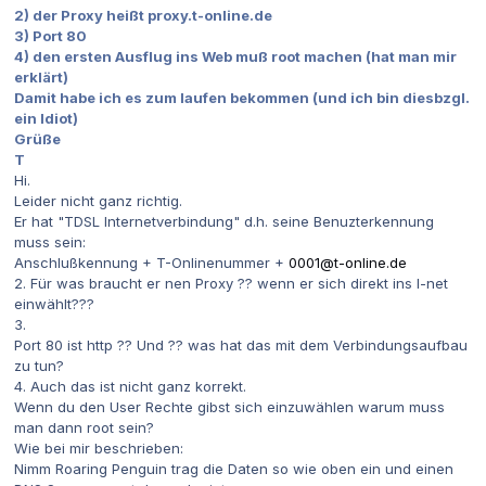
2) der Proxy heißt proxy.t-online.de
3) Port 80
4) den ersten Ausflug ins Web muß root machen (hat man mir
erklärt)
Damit habe ich es zum laufen bekommen (und ich bin diesbzgl.
ein Idiot)
Grüße
T
Hi.
Leider nicht ganz richtig.
Er hat "TDSL Internetverbindung" d.h. seine Benuzterkennung
muss sein:
Anschlußkennung + T-Onlinenummer +
0001@t-online.de
2. Für was braucht er nen Proxy ?? wenn er sich direkt ins I-net
einwählt???
3.
Port 80 ist http ?? Und ?? was hat das mit dem Verbindungsaufbau
zu tun?
4. Auch das ist nicht ganz korrekt.
Wenn du den User Rechte gibst sich einzuwählen warum muss
man dann root sein?
Wie bei mir beschrieben:
Nimm Roaring Penguin trag die Daten so wie oben ein und einen