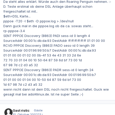
Da steht alles erklärt. Würde auch den Roaring Penguin nehmen. :-
D. Teste erstmal ob deine DSL Anlage überhaupt schon
freigeschaltet ist mit..
$eth=DSL Karte...
pppoe -T20 -I $eth -D pppoe.log > /dev/null
Dann guck mal in die pppoe.log ob da ca. sowas steht...
rp-pppoe-3.4
SENT PPPOE Discovery (8863) PADI sess-id 0 length 4
SourceAddr 00:00:1c:db:da:93 DestAddr ff:ff:ff:ff:ff:ff 01 01 00 00
RCVD PPPOE Discovery (8863) PADO sess-id 0 length 39
SourceAddr 00:01:96:99:50:b7 DestAddr 00:00:1c:db:da:93
01 01 00 00 01 02 00 0b-4f 53 4e 43 31 33 2d 6e
72 70 33 01 04 00 10 50-64 87 59 6d bf 73 00 1d
67 98 7d c2 d3 a5 32
SENT PPPOE Discovery (8863) PADR sess-id 0 length 24
SourceAddr 00:00:1c:db:da:93 DestAddr 00:01:96:99:50:b7
01 01 00 00 01 04 00 10-50 64 87 59 6d bf 73 00
1d 67 98 7d c2 d3 a5 32
wenn nicht dann ist dein DSL noch nicht freigeschaltet. Guck wie
gesagt mal bei adsl4linux.de. Ist ne super Seite ;-)
Gast ristic
Gäste
10. Oktober 2002
23 j