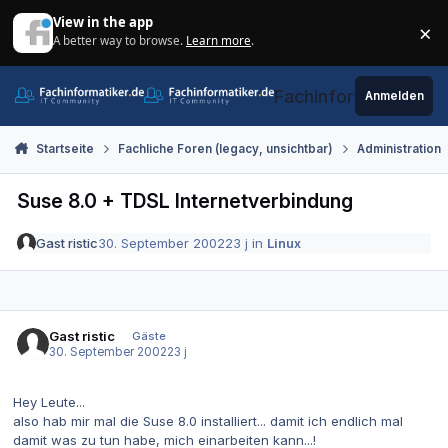
Zum Inhalt springen
View in the app
×
A better way to browse.
Learn more
.
Di
Fachinformatiker.de
Anmelden
Startseite
Fachliche Foren (legacy, unsichtbar)
Administration
Suse 8.0 + TDSL Internetverbindung
Gast ristic
30. September 2002
23 j
in
Linux
Gast ristic
Gäste
30. September 2002
23 j
Hey Leute...
also hab mir mal die Suse 8.0 installiert... damit ich endlich mal
damit was zu tun habe, mich einarbeiten kann...!