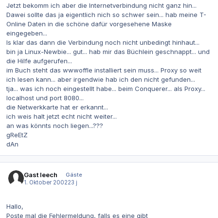
Jetzt bekomm ich aber die Internetverbindung nicht ganz hin...
Dawei sollte das ja eigentlich nich so schwer sein... hab meine T-
Online Daten in die schöne dafür vorgesehene Maske
eingegeben...
Is klar das dann die Verbindung noch nicht unbedingt hinhaut...
bin ja Linux-Newbie... gut... hab mir das Büchlein geschnappt... und
die Hilfe aufgerufen...
im Buch steht das wwwoffle installiert sein muss... Proxy so weit
ich lesen kann... aber irgendwie hab ich den nicht gefunden...
tja... was ich noch eingestellt habe... beim Conquerer... als Proxy...
localhost und port 8080...
die Netwerkkarte hat er erkannt...
ich weis halt jetzt echt nicht weiter...
an was könnts noch liegen...???
gReEtZ
dAn
Gast leech
Gäste
1. Oktober 2002
23 j
Hallo,
Poste mal die Fehlermeldung, falls es eine gibt