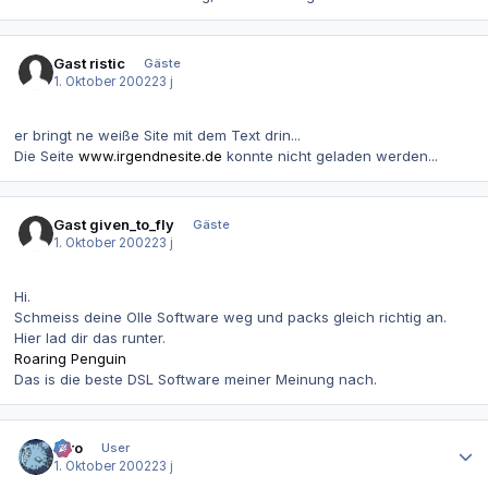
Gast ristic
Gäste
1. Oktober 2002
23 j
er bringt ne weiße Site mit dem Text drin...
Die Seite
www.irgendnesite.de
konnte nicht geladen werden...
Gast given_to_fly
Gäste
1. Oktober 2002
23 j
Hi.
Schmeiss deine Olle Software weg und packs gleich richtig an.
Hier lad dir das runter.
Roaring Penguin
Das is die beste DSL Software meiner Meinung nach.
Autor-Statistiken
Tiro
User
1. Oktober 2002
23 j