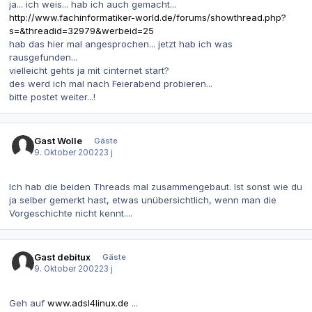
ja... ich weis... hab ich auch gemacht...
http://www.fachinformatiker-world.de/forums/showthread.php?
s=&threadid=32979&werbeid=25
hab das hier mal angesprochen... jetzt hab ich was
rausgefunden...
vielleicht gehts ja mit cinternet start?
des werd ich mal nach Feierabend probieren...
bitte postet weiter...!
Gast Wolle
Gäste
9. Oktober 2002
23 j
Ich hab die beiden Threads mal zusammengebaut. Ist sonst wie du
ja selber gemerkt hast, etwas unübersichtlich, wenn man die
Vorgeschichte nicht kennt....
Gast debitux
Gäste
9. Oktober 2002
23 j
Geh auf
www.adsl4linux.de
...