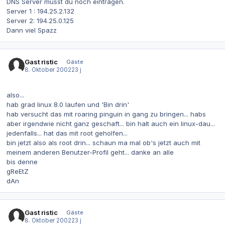
DNS Server musst du noch eintragen.
Server 1 : 194.25.2.132
Server 2: 194.25.0.125
Dann viel Spazz
Gast ristic
Gäste
8. Oktober 2002
23 j
also...
hab grad linux 8.0 laufen und 'Bin drin'
hab versucht das mit roaring pinguin in gang zu bringen... habs
aber irgendwie nicht ganz geschaft... bin halt auch ein linux-dau...
jedenfalls... hat das mit root geholfen...
bin jetzt also als root drin... schaun ma mal ob's jetzt auch mit
meinem anderen Benutzer-Profil geht... danke an alle
bis denne
gReEtZ
dAn
Gast ristic
Gäste
8. Oktober 2002
23 j