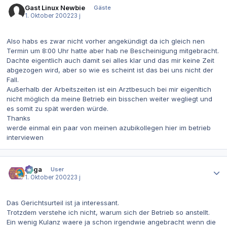
Gast Linux Newbie
Gäste
1. Oktober 2002
23 j
Also habs es zwar nicht vorher angekündigt da ich gleich nen
Termin um 8:00 Uhr hatte aber hab ne Bescheinigung mitgebracht.
Dachte eigentlich auch damit sei alles klar und das mir keine Zeit
abgezogen wird, aber so wie es scheint ist das bei uns nicht der
Fall.
Außerhalb der Arbeitszeiten ist ein Arztbesuch bei mir eigenltich
nicht möglich da meine Betrieb ein bisschen weiter wegliegt und
es somit zu spät werden würde.
Thanks
werde einmal ein paar von meinen azubikollegen hier im betrieb
interviewen
Autor-Statistiken
Saga
User
1. Oktober 2002
23 j
Das Gerichtsurteil ist ja interessant.
Trotzdem verstehe ich nicht, warum sich der Betrieb so anstellt.
Ein wenig Kulanz waere ja schon irgendwie angebracht wenn die