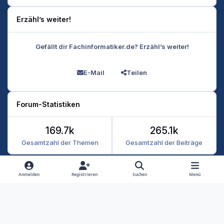
Erzähl’s weiter!
Gefällt dir Fachinformatiker.de? Erzähl’s weiter!
E-Mail
Teilen
Forum-Statistiken
169.7k
265.1k
Gesamtzahl der Themen
Gesamtzahl der Beiträge
Heller Modus
Dunkler Modus
Systemeinstellung
Anmelden
Registrieren
Suchen
Menü
Datenschutz
Kontakt
Cookies
RSS
Fachinformatiker 2026
Powered by
Invision Community