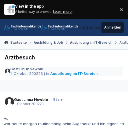
Zum Inhalt springen
View in the app
×
A better way to browse.
Learn more
.
Di
Fachinformatiker.de
Anmelden
Startseite
Ausbildung & Job
Ausbildung im IT-Bereich
Arzt
Arztbesuch
Gast Linux Newbie
1. Oktober 2002
23 j
in
Ausbildung im IT-Bereich
Gast Linux Newbie
Gäste
1. Oktober 2002
23 j
Hi,
war heute morgen routinemäßig beim Augenarzt und bin eigentlich