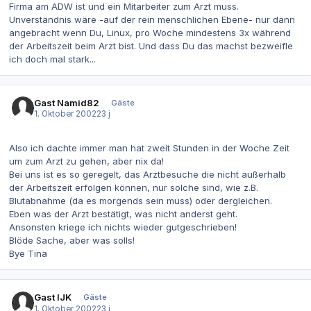
Firma am ADW ist und ein Mitarbeiter zum Arzt muss.
Unverständnis wäre -auf der rein menschlichen Ebene- nur dann
angebracht wenn Du, Linux, pro Woche mindestens 3x während
der Arbeitszeit beim Arzt bist. Und dass Du das machst bezweifle
ich doch mal stark...
Gast Namid82
Gäste
1. Oktober 2002
23 j
Also ich dachte immer man hat zweit Stunden in der Woche Zeit
um zum Arzt zu gehen, aber nix da!
Bei uns ist es so geregelt, das Arztbesuche die nicht außerhalb
der Arbeitszeit erfolgen können, nur solche sind, wie z.B.
Blutabnahme (da es morgends sein muss) oder dergleichen.
Eben was der Arzt bestätigt, was nicht anderst geht.
Ansonsten kriege ich nichts wieder gutgeschrieben!
Blöde Sache, aber was solls!
Bye Tina
Gast IJK
Gäste
1. Oktober 2002
23 j