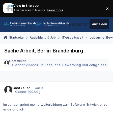
Zum Inhalt springen
View in the app
×
A better way to browse.
Learn more
.
Di
Fachinformatiker.de
Anmelden
Startseite
Ausbildung & Job
IT-Arbeitswelt
Jobsuche, Bew
Suche Arbeit, Berlin-Brandenburg
Gast xellon
1. Oktober 2002
23 j
in
Jobsuche, Bewerbung und Zeugnisse
Gast xellon
Gäste
1. Oktober 2002
23 j
Im Januar gehet meine weiterbildung zum Software-Entwickler zu
ende und ich