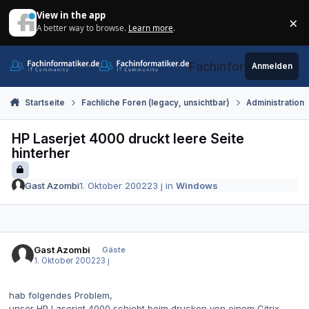
Zum Inhalt springen
View in the app
×
A better way to browse.
Learn more
.
Di
Fachinformatiker.de
Anmelden
Startseite
Fachliche Foren (legacy, unsichtbar)
Administration
HP Laserjet 4000 druckt leere Seite
hinterher
Gast Azombi
1. Oktober 2002
23 j
in
Windows
Gast Azombi
Gäste
1. Oktober 2002
23 j
hab folgendes Problem,
unser HP Laserjet 4000 schiebt beim drucken von einem Citrix-