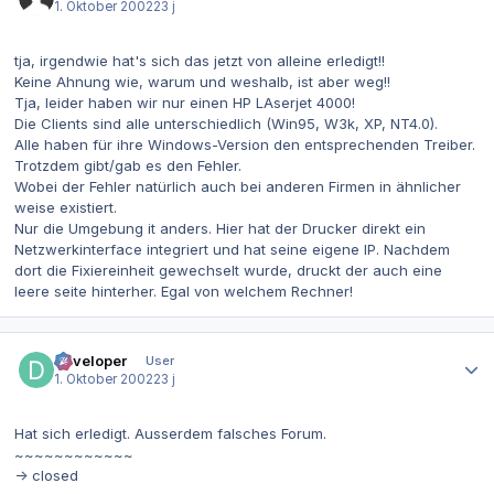
1. Oktober 2002
23 j
tja, irgendwie hat's sich das jetzt von alleine erledigt!!
Keine Ahnung wie, warum und weshalb, ist aber weg!!
Tja, leider haben wir nur einen HP LAserjet 4000!
Die Clients sind alle unterschiedlich (Win95, W3k, XP, NT4.0).
Alle haben für ihre Windows-Version den entsprechenden Treiber.
Trotzdem gibt/gab es den Fehler.
Wobei der Fehler natürlich auch bei anderen Firmen in ähnlicher
weise existiert.
Nur die Umgebung it anders. Hier hat der Drucker direkt ein
Netzwerkinterface integriert und hat seine eigene IP. Nachdem
dort die Fixiereinheit gewechselt wurde, druckt der auch eine
leere seite hinterher. Egal von welchem Rechner!
Autor-Statistiken
developer
User
1. Oktober 2002
23 j
Hat sich erledigt. Ausserdem falsches Forum.
~~~~~~~~~~~~
-> closed