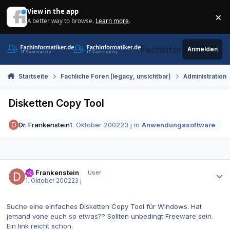
Zum Inhalt springen
View in the app
×
A better way to browse.
Learn more
.
Di
Fachinformatiker.de
Anmelden
Startseite
Fachliche Foren (legacy, unsichtbar)
Administration
Disketten Copy Tool
Dr. Frankenstein
1. Oktober 2002
23 j
in
Anwendungssoftware
Autor-Statistiken
Dr. Frankenstein
User
1. Oktober 2002
23 j
Suche eine einfaches Disketten Copy Tool für Windows. Hat
jemand vone euch so etwas?? Sollten unbedingt Freeware sein.
Ein link reicht schon.