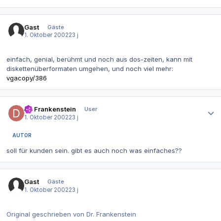
Gast
Gäste
1. Oktober 2002
23 j
einfach, genial, berühmt und noch aus dos-zeiten, kann mit
diskettenüberformaten umgehen, und noch viel mehr:
vgacopy/386
Autor-Statistiken
Dr. Frankenstein
User
1. Oktober 2002
23 j
AUTOR
soll für kunden sein. gibt es auch noch was einfaches??
Gast
Gäste
1. Oktober 2002
23 j
Original geschrieben von Dr. Frankenstein