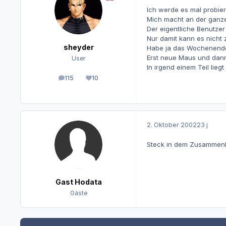
Ich werde es mal probier
Mich macht an der ganzen 
Der eigentliche Benutzer
Nur damit kann es nich
sheyder
Habe ja das Wochenende 
Erst neue Maus und dann
User
In irgend einem Teil lieg
115
10
Beiträge
Reputation
2. Oktober 2002
23 j
Steck in dem Zusammenha
Gast Hodata
Gäste