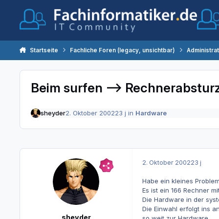
Zum Inhalt springen
Startseite
Fachliche Foren (legacy, unsichtbar)
Administra
Beim surfen --> Rechnerabstur
sheyder
2. Oktober 2002
23 j
in
Hardware
2. Oktober 2002
23 j
Habe ein kleines Proble
Es ist ein 166 Rechner m
Die Hardware in der syst
Die Einwahl erfolgt ins 
sheyder
so weit zur Hardware.