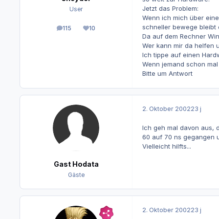
Jetzt das Problem:
User
Wenn ich mich über eine
schneller bewege bleibt
115
10
Beiträge
Reputation
Da auf dem Rechner Win95
Wer kann mir da helfen u
Ich tippe auf einen Hard
Wenn jemand schon mal so
Bitte um Antwort
2. Oktober 2002
23 j
Ich geh mal davon aus, d
60 auf 70 ns gegangen un
Vielleicht hilfts...
Gast Hodata
Gäste
2. Oktober 2002
23 j