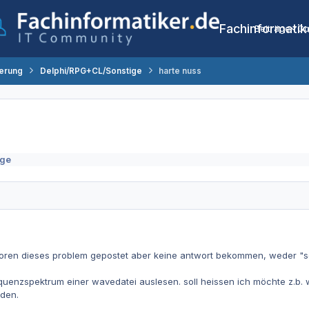
Fachinformatik
Beiträge
Co
erung
Delphi/RPG+CL/Sonstige
harte nuss
ige
foren dieses problem gepostet aber keine antwort bekommen, weder "so
quenzspektrum einer wavedatei auslesen. soll heissen ich möchte z.b.
den.