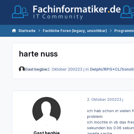
Zum Inhalt springen
Startseite
Fachliche Foren (legacy, unsichtbar)
Programmi
harte nuss
Gast begbie
2. Oktober 2002
23 j
in
Delphi/RPG+CL/Sonst
2. Oktober 2002
23 j
ich hab schon in vielen 
problem:
ich möchte in vb das fre
sekunden bis 0.06 sekun
Gast begbie
zweite sache