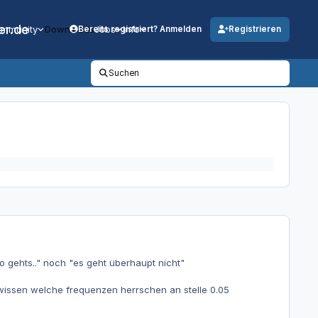
er.de
mmunity
Downloads
Jobs
Info
Bereits registriert? Anmelden
Registrieren
Suchen
 gehts.." noch "es geht überhaupt nicht"
 wissen welche frequenzen herrschen an stelle 0.05