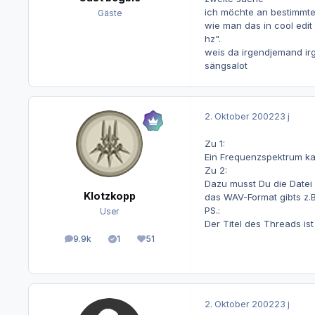
ich möchte an bestimmte
Gäste
wie man das in cool edit
hz".
weis da irgendjemand i
sängsalot
2. Oktober 2002
23 j
Zu 1:
Ein Frequenzspektrum kan
Zu 2:
Dazu musst Du die Datei 
Klotzkopp
das WAV-Format gibts z.
PS.:
User
Der Titel des Threads is
9.9k
1
51
Beiträge
Lösungen
Reputation
2. Oktober 2002
23 j