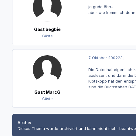
ja gudd ähh..
aber wie komm ich denn a
Gast begbie
Gäste
7. Oktober 2002
23 j
Die Datei hat eigentlich 
auslesen, und dann die D
Klotzkopp hat den entspr
sind die Buchstaben DATA
Gast MarcG
Gäste
Archiv
Dieses Thema wurde archiviert und kann nicht mehr beantwo