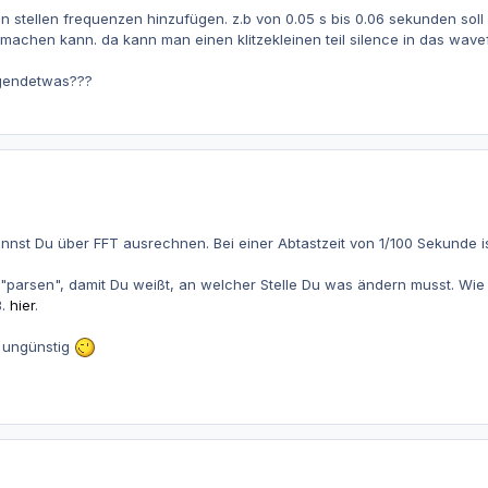
n stellen frequenzen hinzufügen. z.b von 0.05 s bis 0.06 sekunden sol
 machen kann. da kann man einen klitzekleinen teil silence in das wavef
rgendetwas???
nst Du über FFT ausrechnen. Bei einer Abtastzeit von 1/100 Sekunde ist
"parsen", damit Du weißt, an welcher Stelle Du was ändern musst. Wie 
B.
hier
.
t ungünstig