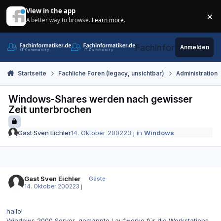
Zum Inhalt springen
View in the app
×
A better way to browse.
Learn more
.
Di
Fachinformatiker.de
Anmelden
Startseite
Fachliche Foren (legacy, unsichtbar)
Administration
Windows-Shares werden nach gewisser
Zeit unterbrochen
Gast Sven Eichler
14. Oktober 2002
23 j
in
Windows
Gast Sven Eichler
Gäste
14. Oktober 2002
23 j
hallo!
Windows 2000 Server, gemappte Laufwerke für die Workstations.