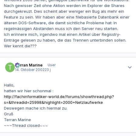
Nach gewisser Zeit ohne Aktion werden im Explorer die Shares
durchgekreuzt. Dies scheint aber weniger ein Bug als mehr ein
Feature zu sein. Wir haben aber eine filebasierte Datenbank einer
älteren DOS-Software, die damit sichtliche Probleme hat: In
regelmässigen Abständen muss ich den Server neu starten.
Ich erinnere mich, irgendwo mal einen Artikel über Regisstry-
Einträge gelesen zu haben, die das Trennen unterbinden sollen.
Wer kennt die???
Autor-Statistiken
Terran Marine
User
14. Oktober 2002
23 j
Hallo,
hatten wir hier schonmal :
http://fachinformatiker-world.de/forums/showthread.php?
s=&threadid=25998&highlight=2000+Netzlaufwerke
Deswegen mache ich hiermal zu.
Gruß
Terran Marine
~~~Thread closed~~~