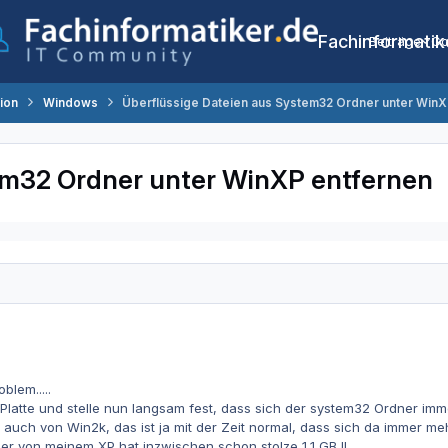
Fachinformatik
Beiträge
Co
tion
Windows
Überflüssige Dateien aus System32 Ordner unter WinX
em32 Ordner unter WinXP entfernen
blem.....
latte und stelle nun langsam fest, dass sich der system32 Ordner imme
a auch von Win2k, das ist ja mit der Zeit normal, dass sich da immer 
r von meinem XP hat inzwischen schon stolze 1,1 GB !!