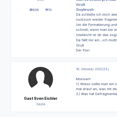
Gruß
Guybrush
606
10
Beiträge
Reputation
Da schließe ich mich dei
ruckzuck wieder fragment
Um die Formatierung und 
schnell, wenn man bei ei
(vielleicht ist dir das s
Da fällt mir ein....ich müß
Gruß
Der Flori
16. Oktober 2002
23 j
Moinsen!
1.) Wieso sollte man ei
mal drauf an, was mit der 
2.) Was hat Defragmentie
Gast Sven Eichler
Gäste