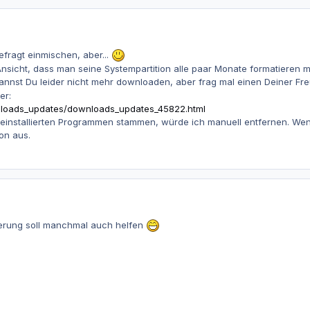
gefragt einmischen, aber...
nsicht, dass man seine Systempartition alle paar Monate formatieren m
nnst Du leider nicht mehr downloaden, aber frag mal einen Deiner Fr
er:
nloads_updates/downloads_updates_45822.html
deinstallierten Programmen stammen, würde ich manuell entfernen. Wen
on aus.
erung soll manchmal auch helfen