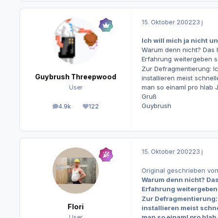
15. Oktober 2002
23 j
Ich will mich ja nicht u
Warum denn nicht? Das h
Erfahrung weitergeben so
Zur Defragmentierung: I
Guybrush Threepwood
installieren meist schne
man so einaml pro hlab J
User
Gruß
Guybrush
4.9k
122
Beiträge
Reputation
15. Oktober 2002
23 j
Original geschrieben v
Warum denn nicht? Das 
Erfahrung weitergeben 
Zur Defragmentierung: 
Flori
installieren meist schn
man so einaml pro hlab 
User