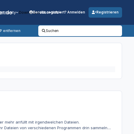
er.de
mmunity
Downloads
Jobs
Info
Bereits registriert? Anmelden
Registrieren
P entfernen
Suchen
r mehr anfüllt mit irgendwelchen Dateien.
mehr Dateien von verschiedenen Programmen drin sammeln....