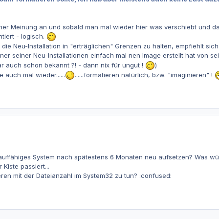
ner Meinung an und sobald man mal wieder hier was verschiebt und da was
iert - logisch.
die Neu-Installation in "erträglichen" Grenzen zu halten, empfiehlt sic
ner seiner Neu-Installationen einfach mal nen Image erstellt hat von s
ogar auch schon bekannt ?! - dann nix für ungut !
)
te auch mal wieder......
......formatieren natürlich, bzw. "imaginieren" !
n lauffähiges System nach spätestens 6 Monaten neu aufsetzen? Was w
Kiste passiert...
ren mit der Dateianzahl im System32 zu tun? :confused: