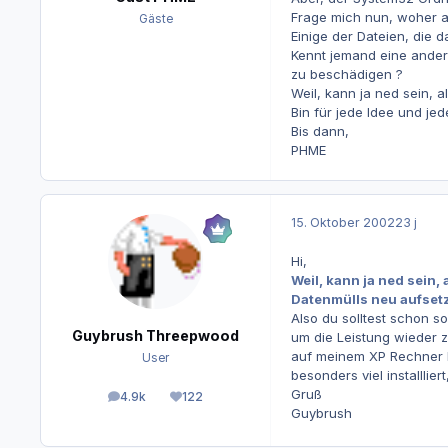
Frage mich nun, woher al
Gäste
Einige der Dateien, die d
Kennt jemand eine ander
zu beschädigen ?
Weil, kann ja ned sein,
Bin für jede Idee und jed
Bis dann,
PHME
15. Oktober 2002
23 j
Hi,
Weil, kann ja ned sein,
Datenmülls neu aufset
Also du solltest schon s
Guybrush Threepwood
um die Leistung wieder z
auf meinem XP Rechner hi
User
besonders viel installlier
Gruß
4.9k
122
Beiträge
Reputation
Guybrush