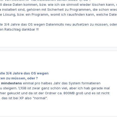
l diese Daten kommen, bzw. wie ich sie sinnvoll wieder löschen kann,
a installiert sind, gehören mit Sicherheit zu Programmen, die schon wiede
e Lösung, bzw. ein Programm, womit ich rausfinden kann, welche Date
 alle 3/4 Jahre das OS wegen Datenmülls neu aufsetzen zu müssen, oder
en Ratschlag dankbar !!!
 alle 3/4 Jahre das OS wegen
zen zu müssen, oder ?
o
mindestens
einmal pro halbes Jahr das System formatieren
u steigern. 1,1GB ist zwar ganz schön viel, aber ich hab gerade mal
er gekuckt und da ist der Ordner ca. 800MB groß und es ist nicht
t, das ist bei XP also "normal".