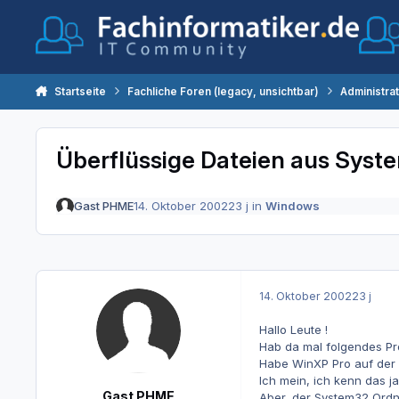
Zum Inhalt springen
Startseite
Fachliche Foren (legacy, unsichtbar)
Administra
Überflüssige Dateien aus Syst
Gast PHME
14. Oktober 2002
23 j
in
Windows
14. Oktober 2002
23 j
Hallo Leute !
Hab da mal folgendes Pro
Habe WinXP Pro auf der P
Ich mein, ich kenn das j
Gast PHME
Aber, der System32 Ordne