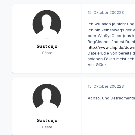
15. Oktober 2002
23 j
Ich will mich ja nicht un
Ich bin keineswegs der A
oder WinSysClean(das ka
RegCleaner findest Du hi
Gast cujo
http://www.chip.de/dow
Dateien,die von bereits 
Gäste
solchen Fällen meist sch
Viel Glück
15. Oktober 2002
23 j
Achso, und Defragmenti
Gast cujo
Gäste