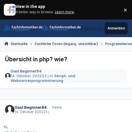
Zum Inhalt springen
View in the app
×
A better way to browse.
Learn more
.
Di
Fachinformatiker.de
Anmelden
Startseite
Fachliche Foren (legacy, unsichtbar)
Programmieru
Übersicht in php? wie?
Gast Beginner84
14. Oktober 2002
23 j
in
Skript- und
Webserverprogrammierung
Gast Beginner84
Gäste
14. Oktober 2002
23 j
hi,