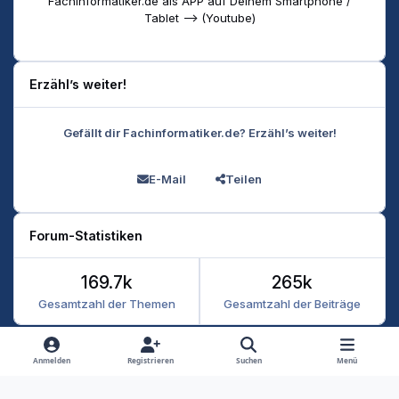
Fachinformatiker.de als APP auf Deinem Smartphone /
Tablet --> (Youtube)
Erzähl’s weiter!
Gefällt dir Fachinformatiker.de? Erzähl’s weiter!
E-Mail
Teilen
Forum-Statistiken
169.7k
265k
Gesamtzahl der Themen
Gesamtzahl der Beiträge
Heller Modus
Dunkler Modus
Systemeinstellung
Anmelden
Registrieren
Suchen
Menü
Datenschutz
Kontakt
Cookies
RSS