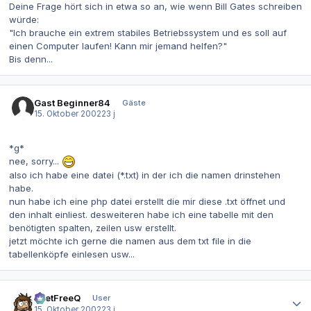
Deine Frage hört sich in etwa so an, wie wenn Bill Gates schreiben
würde:
"Ich brauche ein extrem stabiles Betriebssystem und es soll auf
einen Computer laufen! Kann mir jemand helfen?"
Bis denn...
Gast Beginner84
Gäste
15. Oktober 2002
23 j
*g*
nee, sorry...
also ich habe eine datei (*.txt) in der ich die namen drinstehen
habe.
nun habe ich eine php datei erstellt die mir diese .txt öffnet und
den inhalt einliest. desweiteren habe ich eine tabelle mit den
benötigten spalten, zeilen usw erstellt.
jetzt möchte ich gerne die namen aus dem txt file in die
tabellenköpfe einlesen usw...
Autor-Statistiken
beetFreeQ
User
15. Oktober 2002
23 j