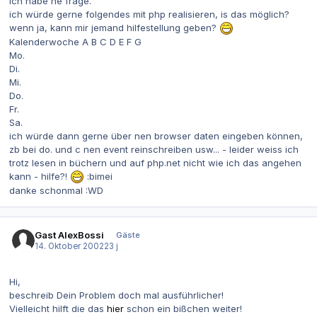
ich habe ne frage.
ich würde gerne folgendes mit php realisieren, is das möglich?
wenn ja, kann mir jemand hilfestellung geben?
Kalenderwoche A B C D E F G
Mo.
Di.
Mi.
Do.
Fr.
Sa.
ich würde dann gerne über nen browser daten eingeben können,
zb bei do. und c nen event reinschreiben usw... - leider weiss ich
trotz lesen in büchern und auf php.net nicht wie ich das angehen
kann - hilfe?!
:bimei
danke schonmal :WD
Gast AlexBossi
Gäste
14. Oktober 2002
23 j
Hi,
beschreib Dein Problem doch mal ausführlicher!
Vielleicht hilft die das
hier
schon ein bißchen weiter!