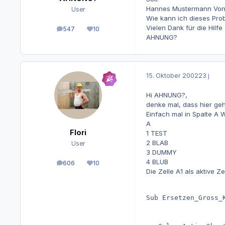
Hannes Mustermann Von 
User
Wie kann ich dieses Pro
Vielen Dank für die Hilfe
547
10
Beiträge
Reputation
AHNUNG?
15. Oktober 2002
23 j
Hi AHNUNG?,
denke mal, dass hier geh
Einfach mal in Spalte A 
A
Flori
1 TEST
2 BLAB
User
3 DUMMY
4 BLUB
606
10
Beiträge
Reputation
Die Zelle A1 als aktive
Sub Ersetzen_Gross_K