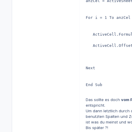
anzCel = ActiveSheet
For i = 1 To anzCel

   ActiveCell.Formu
   ActiveCell.Offset
Next

End Sub

Das sollte es doch
vom P
entspricht.
Um dann letztlich durch 
benutzten Spalten und Z
ist was du meinst und wo
Bis später ?!