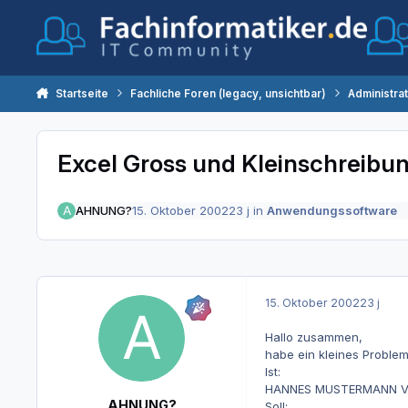
Zum Inhalt springen
Startseite
Fachliche Foren (legacy, unsichtbar)
Administra
Excel Gross und Kleinschreibu
AHNUNG?
15. Oktober 2002
23 j
in
Anwendungssoftware
15. Oktober 2002
23 j
Hallo zusammen,
habe ein kleines Problem
Ist:
HANNES MUSTERMANN V
AHNUNG?
Soll: