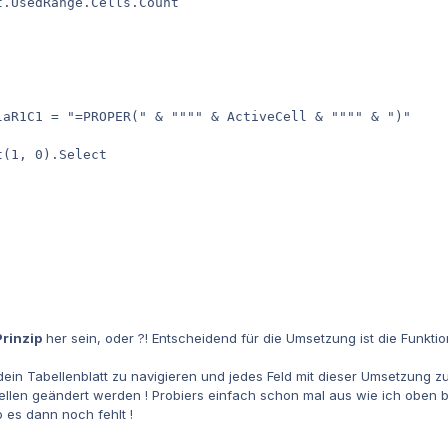
.UsedRange.Cells.Count

laR1C1 = "=PROPER(" & """" & ActiveCell & """" & ")"

(1, 0).Select

rinzip
her sein, oder ?! Entscheidend für die Umsetzung ist die Funkti
dein Tabellenblatt zu navigieren und jedes Feld mit dieser Umsetzung 
ellen geändert werden ! Probiers einfach schon mal aus wie ich oben 
 es dann noch fehlt !