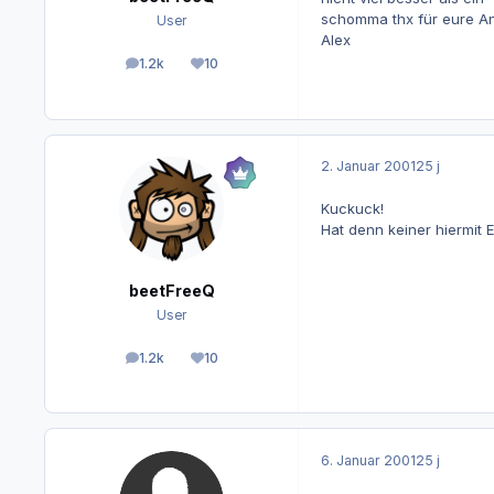
schomma thx für eure A
User
Alex
1.2k
10
Beiträge
Reputation
2. Januar 2001
25 j
Kuckuck!
Hat denn keiner hiermit 
beetFreeQ
User
1.2k
10
Beiträge
Reputation
6. Januar 2001
25 j