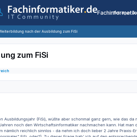
Fachinformatik
Beiträge
Co
Weiterbildung nach der Ausbildung zum FiSi
dung zum FiSi
reich
ten Ausbildungsjahr (FiSi), wüßte aber schonmal ganz gern, wie das da 
2 Jahren noch den Wirtschaftsinformatiker nachmachen kann. Hat man 
m nämlich reichlich sinnlos - da nehm ich doch lieber 2 Jahre Praxis-Er
 "normaler" FiSi, oder?). Zu dieser Frage hab' ich auf den entsprechend