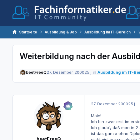
Zum Inhalt springen
Startseite
Ausbildung & Job
Ausbildung im IT-Bereich
Weiterbildung nach der Ausbil
beetFreeQ
27. Dezember 2000
25 j
in
Ausbildung im IT-Be
27. Dezember 2000
25 j
Moin!
Ich bin zwar erst im ers
Ich glaub', daß man in 
ist das ganze ohne Diplo
beetFreeQ
nicht viel besser als ein