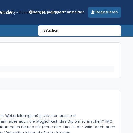
er.de
mmunity
Downloads
Jobs
Info
Bereits registriert? Anmelden
Registrieren
Suchen
mit Weiterbildungsmöglichkeiten aussieht!
dann aber auch die Möglichkeit, das Diplom zu machen? IMO
fahrung im Betrieb mit (ohne den Titel ist der WiInf doch auch
en Webseiten leider nix finden können...