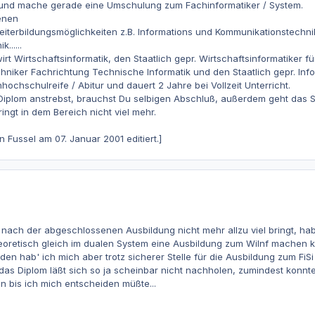
el und mache gerade eine Umschulung zum Fachinformatiker / System.
enen
Weiterbildungsmöglichkeiten z.B. Informations und Kommunikationstechn
......
irt Wirtschaftsinformatik, den Staatlich gepr. Wirtschaftsinformatiker
niker Fachrichtung Technische Informatik und den Staatlich gepr. Info
ochschulreife / Abitur und dauert 2 Jahre bei Vollzeit Unterricht.
Diplom anstrebst, brauchst Du selbigen Abschluß, außerdem geht das S
ingt in dem Bereich nicht viel mehr.
 Fussel am 07. Januar 2001 editiert.]
 nach der abgeschlossenen Ausbildung nicht mehr allzu viel bringt, hab
theoretisch gleich im dualen System eine Ausbildung zum WiInf machen k
n hab' ich mich aber trotz sicherer Stelle für die Ausbildung zum FiSi 
das Diplom läßt sich so ja scheinbar nicht nachholen, zumindest konnte 
in bis ich mich entscheiden müßte...