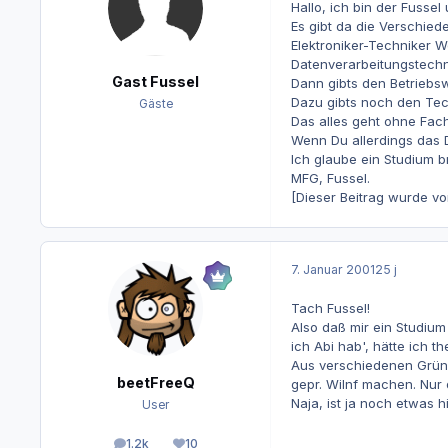
Hallo, ich bin der Fuss
Es gibt da die Verschied
Elektroniker-Techniker 
Datenverarbeitungstechnik
Gast Fussel
Dann gibts den Betriebsw
Dazu gibts noch den Tech
Gäste
Das alles geht ohne Fachh
Wenn Du allerdings das 
Ich glaube ein Studium br
MFG, Fussel.
[Dieser Beitrag wurde von
7. Januar 2001
25 j
Tach Fussel!
Also daß mir ein Studium
ich Abi hab', hätte ich 
Aus verschiedenen Gründe
beetFreeQ
gepr. WiInf machen. Nur 
Naja, ist ja noch etwas h
User
1.2k
10
Beiträge
Reputation