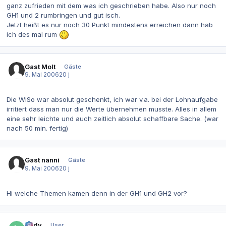
ganz zufrieden mit dem was ich geschrieben habe. Also nur noch
GH1 und 2 rumbringen und gut isch.
Jetzt heißt es nur noch 30 Punkt mindestens erreichen dann hab
ich des mal rum
Gast Molt
Gäste
9. Mai 2006
20 j
Die WiSo war absolut geschenkt, ich war v.a. bei der Lohnaufgabe
irritiert dass man nur die Werte übernehmen musste. Alles in allem
eine sehr leichte und auch zeitlich absolut schaffbare Sache. (war
nach 50 min. fertig)
Gast nanni
Gäste
9. Mai 2006
20 j
Hi welche Themen kamen denn in der GH1 und GH2 vor?
Autor-Statistiken
lordy
User