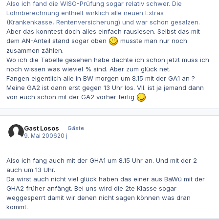
Also ich fand die WISO-Prüfung sogar relativ schwer. Die
Lohnberechnung enthielt wirklich alle neuen Extras
(Krankenkasse, Rentenversicherung) und war schon gesalzen.
Aber das konntest doch alles einfach rauslesen. Selbst das mit
dem AN-Anteil stand sogar oben
musste man nur noch
zusammen zählen.
Wo ich die Tabelle gesehen habe dachte ich schon jetzt muss ich
noch wissen was wieviel % sind. Aber zum glück net.
Fangen eigentlich alle in BW morgen um 8.15 mit der GA1 an ?
Meine GA2 ist dann erst gegen 13 Uhr los. Vll. ist ja jemand dann
von euch schon mit der GA2 vorher fertig
Gast Losos
Gäste
9. Mai 2006
20 j
Also ich fang auch mit der GHA1 um 8.15 Uhr an. Und mit der 2
auch um 13 Uhr.
Da wirst auch nicht viel glück haben das einer aus BaWü mit der
GHA2 früher anfängt. Bei uns wird die 2te Klasse sogar
weggesperrt damit wir denen nicht sagen können was dran
kommt.