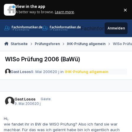
Zum Inhalt springen
View in the app
×
A better way to browse.
Learn more
.
Di
Fachinformatiker.de
Anmelden
Startseite
Prüfungsforen
IHK-Prüfung allgemein
WISo Prüf
WISo Prüfung 2006 (BaWü)
Gast Losos
9. Mai 2006
20 j
in
IHK-Prüfung allgemein
Gast Losos
Gäste
9. Mai 2006
20 j
Hi,
wie fandet ihr in BW die WISO Prüfung? Also ich fand sie war
machbar. Für das was ich gelernt habe bin ich eigentlich auch