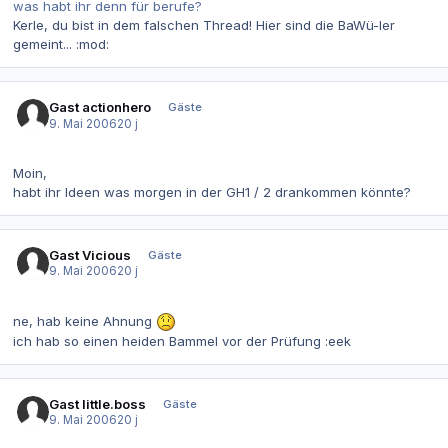
was habt ihr denn für berufe?
Kerle, du bist in dem falschen Thread! Hier sind die BaWü-ler
gemeint... :mod:
Gast actionhero
Gäste
9. Mai 2006
20 j
Moin,
habt ihr Ideen was morgen in der GH1 / 2 drankommen könnte?
Gast Vicious
Gäste
9. Mai 2006
20 j
ne, hab keine Ahnung
ich hab so einen heiden Bammel vor der Prüfung :eek
Gast little.boss
Gäste
9. Mai 2006
20 j