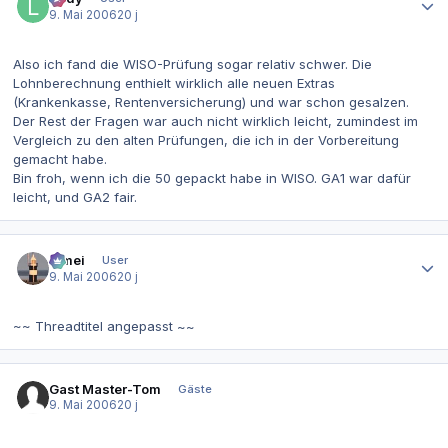
9. Mai 2006
20 j
Also ich fand die WISO-Prüfung sogar relativ schwer. Die
Lohnberechnung enthielt wirklich alle neuen Extras
(Krankenkasse, Rentenversicherung) und war schon gesalzen.
Der Rest der Fragen war auch nicht wirklich leicht, zumindest im
Vergleich zu den alten Prüfungen, die ich in der Vorbereitung
gemacht habe.
Bin froh, wenn ich die 50 gepackt habe in WISO. GA1 war dafür
leicht, und GA2 fair.
Autor-Statistiken
bimei
User
9. Mai 2006
20 j
~~ Threadtitel angepasst ~~
Gast Master-Tom
Gäste
9. Mai 2006
20 j