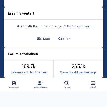
Erzähl’s weiter!
Gefällt dir Fachinformatiker.de? Erzähl’s weiter!
E-Mail
Teilen
Forum-Statistiken
169.7k
265.1k
Gesamtzahl der Themen
Gesamtzahl der Beiträge
Heller Modus
Dunkler Modus
Systemeinstellung
Anmelden
Registrieren
Suchen
Menü
Datenschutz
Kontakt
Cookies
RSS
Fachinformatiker 2026
Powered by
Invision Community