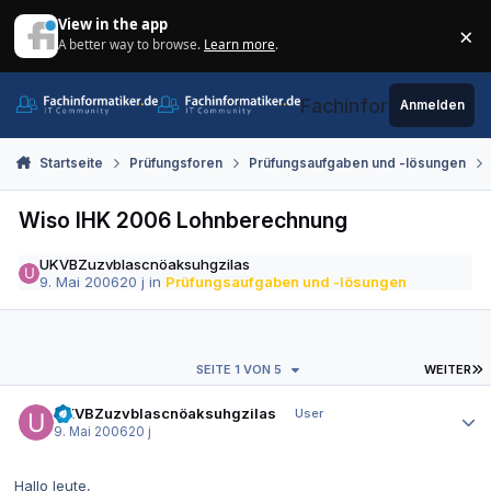
Zum Inhalt springen
View in the app
×
A better way to browse.
Learn more
.
Di
Fachinformatiker.de
Anmelden
Startseite
Prüfungsforen
Prüfungsaufgaben und -lösungen
Wiso IHK 2006 Lohnberechnung
UKVBZuzvblascnöaksuhgzilas
9. Mai 2006
20 j
in
Prüfungsaufgaben und -lösungen
L
SEITE 1 VON 5
WEITER
Autor-Statistiken
UKVBZuzvblascnöaksuhgzilas
User
9. Mai 2006
20 j
Hallo leute,