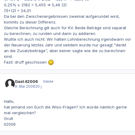
0,25% v. 2182 = 5,455 => 5,46 (2)
(1)+(2) = 24,01
Da bei den Zwischenergebnissen zweimal aufgerundet wird,
kommts zu dieser Differenz.
Gleiche Berechnung gilt auch für KV. Beide Beträge sind separat
zu berechnen, zu runden und dann zu addieren.
Wußte ich auch nicht. Wir hatten Lohnberechnung irgendwann vor
der Neuerung letztes Jahr und seitdem wurde nur gesagt "denkt
an die Zusatzbeiträge", aber keiner sagte wie die zu berechnen
sind.
Fazit: druff geschissen
Gast it2006
Gäste
9. Mai 2006
20 j
Hallo,
hat jemand von Euch die Wiso-Fragen? Ich würde nämlich gerne
mal vergleichen?
Gruß
it2006