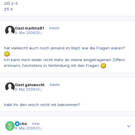
20) 2-5
21) 4
Gast martina81
Gäste
9. Mai 2006
20 j
hat vielleicht auch noch jemand im Kopf, wie die Fragen waren?
Ich kann mich leider nicht mehr an meine eingetragenen Ziffern
erinnern, höchstens in Verbindung mit den Fragen
Gast geloescht
Gäste
9. Mai 2006
20 j
habt ihr den wisch nicht mit bekommen?
Autor-Statistiken
sacho
User
9. Mai 2006
20 j