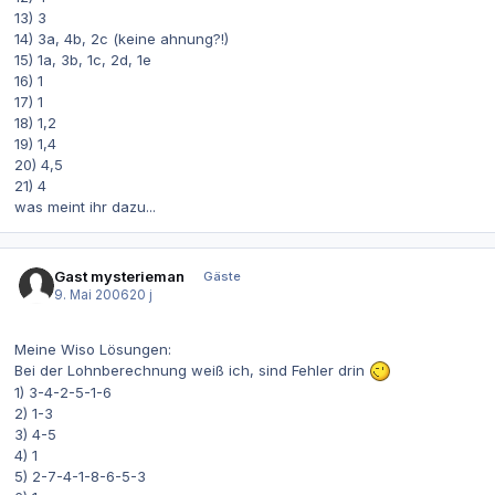
13) 3
14) 3a, 4b, 2c (keine ahnung?!)
15) 1a, 3b, 1c, 2d, 1e
16) 1
17) 1
18) 1,2
19) 1,4
20) 4,5
21) 4
was meint ihr dazu...
Gast mysterieman
Gäste
9. Mai 2006
20 j
Meine Wiso Lösungen:
Bei der Lohnberechnung weiß ich, sind Fehler drin
1) 3-4-2-5-1-6
2) 1-3
3) 4-5
4) 1
5) 2-7-4-1-8-6-5-3