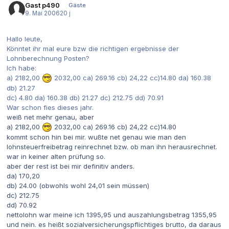
Gast p490
Gäste
9. Mai 2006
20 j
Hallo leute,
Könntet ihr mal eure bzw die richtigen ergebnisse der
Lohnberechnung Posten?
Ich habe:
a) 2182,00
2032,00 ca) 269.16 cb) 24,22 cc)14.80 da) 160.38
db) 21.27
dc) 4.80 da) 160.38 db) 21.27 dc) 212.75 dd) 70.91
War schon fies dieses jahr.
weiß net mehr genau, aber
a) 2182,00
2032,00 ca) 269.16 cb) 24,22 cc)14.80
kommt schon hin bei mir. wußte net genau wie man den
lohnsteuerfreibetrag reinrechnet bzw. ob man ihn herausrechnet.
war in keiner alten prüfung so.
aber der rest ist bei mir definitiv anders.
da) 170,20
db) 24.00 (obwohls wohl 24,01 sein müssen)
dc) 212.75
dd) 70.92
nettolohn war meine ich 1395,95 und auszahlungsbetrag 1355,95
und nein. es heißt sozialversicherungspflichtiges brutto, da daraus