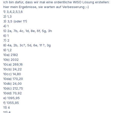
ich bin dafür, dass wir mal eine ordentliche WISO Lösung erstellen:
hier mein Ergebnisse, sie warten auf Verbesserung ;-)
1) 3,4,2,5,1,6
2) 1,3
3) 3,5 (oder 1?)
4) 1
5) 2a, 7b, 4c, 1d, 8e, 6f, 5g, 3h
6) 1
7) 2
8) 4a, 2b, 3c?, 5d, 6e, 1f ?, 3g
9) 1,2
10a) 2182
10b) 2032
10ca) 269,16
10cb) 24,22
10cc) 14,80
10da) 170,20
10db) 24,00
10dc) 212,75
10dd) 70,92
e) 1395,95
f) 1355,95
11) 4
12) 4