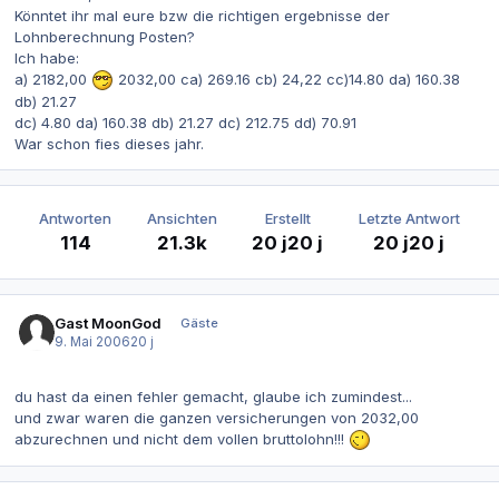
Könntet ihr mal eure bzw die richtigen ergebnisse der
Lohnberechnung Posten?
Ich habe:
a) 2182,00
2032,00 ca) 269.16 cb) 24,22 cc)14.80 da) 160.38
db) 21.27
dc) 4.80 da) 160.38 db) 21.27 dc) 212.75 dd) 70.91
War schon fies dieses jahr.
Antworten
Ansichten
Erstellt
Letzte Antwort
114
21.3k
20 j
20 j
20 j
20 j
Gast MoonGod
Gäste
9. Mai 2006
20 j
du hast da einen fehler gemacht, glaube ich zumindest...
und zwar waren die ganzen versicherungen von 2032,00
abzurechnen und nicht dem vollen bruttolohn!!!