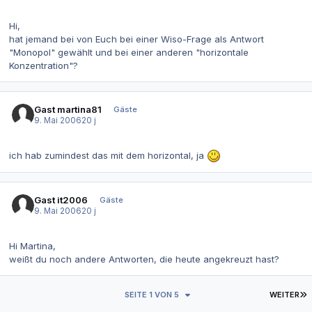
Hi,
hat jemand bei von Euch bei einer Wiso-Frage als Antwort
"Monopol" gewählt und bei einer anderen "horizontale
Konzentration"?
Gast martina81
Gäste
9. Mai 2006
20 j
ich hab zumindest das mit dem horizontal, ja
Gast it2006
Gäste
9. Mai 2006
20 j
Hi Martina,
weißt du noch andere Antworten, die heute angekreuzt hast?
L
SEITE 1 VON 5
WEITER