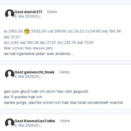
Gast daniel311
Gäste
9. Mai 2006
20 j
a) 2182,00
2032,00 ca) 269.16 cb) 24,22 cc)14.80 da) 160.38
db) 21.27
dc) 4.80 da) 160.38 db) 21.27 dc) 212.75 dd) 70.91
War schon fies dieses jahr.
da hat irgendwie jeder was anderes...
Gast geloescht_Noek
Gäste
9. Mai 2006
20 j
geil zum glück hab ich doch hier rein geguckt
die 11 punkte hab ich
danke jungs, dachte schon ich hab das total versemmelt :marine
Gast RanmaSaoToMe
Gäste
9. Mai 2006
20 j