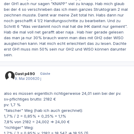
der GH1 auch nur sagen "KNAPP" viel zu knapp. Hab mich glaub
bei der 4 so verschrieben das ich mein ganzes Struktogram 2 mal
zeichnen musste. Damit war meine Zeit total hin. Habs dann nur
noch geschafft 4 1/2 Handlungsschritte zu bearbeiten. Und zu
Schritt 6 "Was verdammt noch mal hat die IHK damit nur gemeint".
Hab die mal voll net gerafft aber naja . Hab hier gerade gelesen
das man ja nur 30% brauch wenn man dies mit GH2 oder WISO
ausgleichen kann. Hat mich echt erleichtert das zu lesen. Dachte
erst GH1 muss min 50% sein nur GH2 und WISO können darunter
sein.
Gast p490
Gäste
9. Mai 2006
20 j
also es müssen eigentlich richtigerweise 24,01 sein bei der pv.
sv-pflichtiges brutto: 2182 €
pv: 1,7 %
"falscher" Weg (hab ich auch gerechnet):
1,7% / 2 = 0,85% + 0,25% = 1,1%
7,8% von 2182 = 24,002 => 24,00 €
"richtiger" Weg:
1,7% / 2 = 0,85% v. 2182 = 18,547 => 18,55 (1)