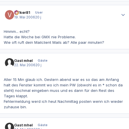
Autor-Statistiken
volker81
User
19. Mai 2006
20 j
Hmmm... echt?
Hatte die Woche bei GMX nie Probleme.
Wie oft ruft dein Mailclient Mails ab? Alle paar minuten?
Gast mhel
Gäste
22. Mai 2006
20 j
Aller 15 Min glaub ich. Gestern abend war es so das am Anfang
halt des Fenster kommt wo ich mein PW (obwohl es in * schon da
steht) nochmal eingeben muss und es dann für den Rest des
Tages klappt.
Fehlermeldung werd ich heut Nachmittag posten wenn ich wieder
zuhause bin.
Gast mhel
Gäste