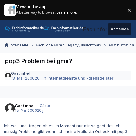
Zum Inhalt springen
View in the app
×
A better way to browse.
Learn more
.
Di
Fachinformatiker.de
Anmelden
Startseite
Fachliche Foren (legacy, unsichtbar)
Administration
pop3 Problem bei gmx?
Gast mhel
18. Mai 2006
20 j
in
Internetdienste und -dienstleister
Gast mhel
Gäste
18. Mai 2006
20 j
Ich wollt mal fragen ob es im Moment nur mir so geht das ich
massig Probleme gibt wenn ich meine Mails via Outlook mit pop3