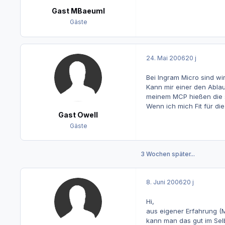
Gast MBaeuml
Gäste
24. Mai 2006
20 j
Bei Ingram Micro sind w
Kann mir einer den Abla
meinem MCP hießen die s
Wenn ich mich Fit für di
Gast Owell
Gäste
3 Wochen später...
8. Juni 2006
20 j
Hi,
aus eigener Erfahrung (
kann man das gut im Selb