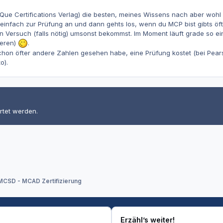
Que Certifications Verlag) die besten, meines Wissens nach aber wohl 
einfach zur Prüfung an und dann gehts los, wenn du MCP bist gibts öft
 Versuch (falls nötig) umsonst bekommst. Im Moment läuft grade so eine
ieren)
.
schon öfter andere Zahlen gesehen habe, eine Prüfung kostet (bei Pea
o).
rtet werden.
MCSD - MCAD Zertifizierung
Erzähl’s weiter!