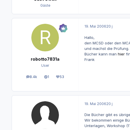
Gäste
19. Mai 2006
20 j
Hallo,
den MCSD oder den MCAD 
und machst die Prüfung.
Bücher kann man
hier
fi
robotto7831a
Frank
User
8.4k
1
53
Beiträge
Lösungen
Reputation
19. Mai 2006
20 j
Die Bücher gibt es übrigen
Wir bekommen einige Büch
Unterlagen, Workshop (1T