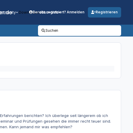
er.de
mmunity
Downloads
Jobs
Info
Bereits registriert? Anmelden
Registrieren
Suchen
rfahrungen berichten? Ich überlege seit längerem ob ich
Seminar und Prüfungen gesehen die immer recht teuer sind.
nehmen. Kann jemand mir was empfehlen?