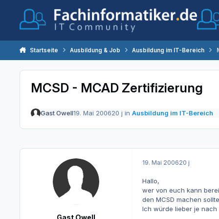
Zum Inhalt springen
Startseite
Ausbildung & Job
Ausbildung im IT-Bereich
MCSD - MCAD Zertifizierung
Gast Owell
19. Mai 2006
20 j
in
Ausbildung im IT-Bereich
19. Mai 2006
20 j
Hallo,
wer von euch kann berei
den MCSD machen sollte.
Ich würde lieber je nach
Gast Owell