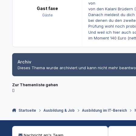
von
Gast faxe
von den Kalani Brüdern (
Danach meldest du dich 
Gäste
bei denen du den zweiten
Prüfung wohl noch prob
Und weil ich hier auch 
im Moment 140 Euro (nett
Archiv
Dieses Thema wurde archiviert und kann nicht mehr beantwo
Zur Themenliste gehen
Startseite
Ausbildung & Job
Ausbildung im IT-Bereich
Nachricht an's Team