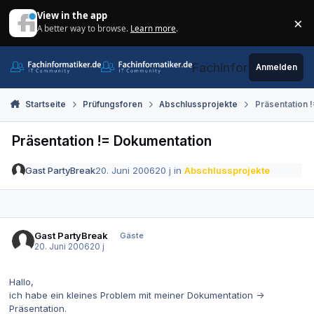
Zum Inhalt springen
View in the app
×
A better way to browse.
Learn more
.
Di
Fachinformatiker.de
Anmelden
Startseite
Prüfungsforen
Abschlussprojekte
Präsentation 
Präsentation != Dokumentation
Gast PartyBreak
20. Juni 2006
20 j
in
Abschlussprojekte
Gast PartyBreak
Gäste
20. Juni 2006
20 j
Hallo,
ich habe ein kleines Problem mit meiner Dokumentation ->
Präsentation.