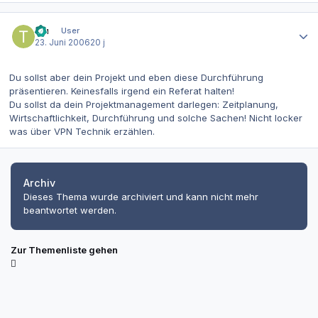
Autor-Statistiken
tbu
User
23. Juni 2006
20 j
Du sollst aber dein Projekt und eben diese Durchführung
präsentieren. Keinesfalls irgend ein Referat halten!
Du sollst da dein Projektmanagement darlegen: Zeitplanung,
Wirtschaftlichkeit, Durchführung und solche Sachen! Nicht locker
was über VPN Technik erzählen.
Archiv
Dieses Thema wurde archiviert und kann nicht mehr
beantwortet werden.
Zur Themenliste gehen