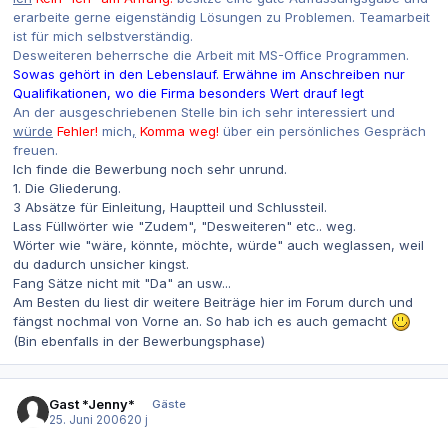
erarbeite gerne eigenständig Lösungen zu Problemen. Teamarbeit
ist für mich selbstverständig.
Desweiteren beherrsche die Arbeit mit MS-Office Programmen.
Sowas gehört in den Lebenslauf. Erwähne im Anschreiben nur
Qualifikationen, wo die Firma besonders Wert drauf legt
An der ausgeschriebenen Stelle bin ich sehr interessiert und
würde
Fehler!
mich
,
Komma weg!
über ein persönliches Gespräch
freuen.
Ich finde die Bewerbung noch sehr unrund.
1. Die Gliederung.
3 Absätze für Einleitung, Hauptteil und Schlussteil.
Lass Füllwörter wie "Zudem", "Desweiteren" etc.. weg.
Wörter wie "wäre, könnte, möchte, würde" auch weglassen, weil
du dadurch unsicher kingst.
Fang Sätze nicht mit "Da" an usw...
Am Besten du liest dir weitere Beiträge hier im Forum durch und
fängst nochmal von Vorne an. So hab ich es auch gemacht
(Bin ebenfalls in der Bewerbungsphase)
Gast *Jenny*
Gäste
25. Juni 2006
20 j