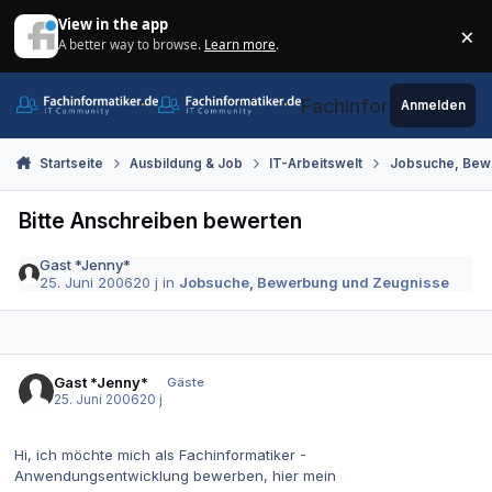
Zum Inhalt springen
View in the app
×
A better way to browse.
Learn more
.
Di
Fachinformatiker.de
Anmelden
Startseite
Ausbildung & Job
IT-Arbeitswelt
Jobsuche, Bew
Bitte Anschreiben bewerten
Gast *Jenny*
25. Juni 2006
20 j
in
Jobsuche, Bewerbung und Zeugnisse
Gast *Jenny*
Gäste
25. Juni 2006
20 j
Hi, ich möchte mich als Fachinformatiker -
Anwendungsentwicklung bewerben, hier mein