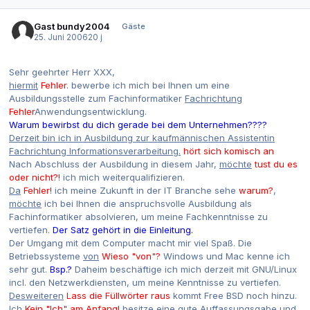
Gast bundy2004
Gäste
25. Juni 2006
20 j
Sehr geehrter Herr XXX,
hiermit
Fehler.
bewerbe ich mich bei Ihnen um eine
Ausbildungsstelle zum Fachinformatiker
Fachrichtung
Fehler
Anwendungsentwicklung.
Warum bewirbst du dich gerade bei dem Unternehmen????
Derzeit bin ich in Ausbildung zur kaufmännischen Assistentin
Fachrichtung Informationsverarbeitung.
hört sich komisch an
Nach Abschluss der Ausbildung in diesem Jahr,
möchte
tust du es
oder nicht?!
ich mich weiterqualifizieren.
Da
Fehler!
ich meine Zukunft in der IT Branche sehe
warum?
,
möchte
ich bei Ihnen die anspruchsvolle Ausbildung als
Fachinformatiker absolvieren, um meine Fachkenntnisse zu
vertiefen.
Der Satz gehört in die Einleitung.
Der Umgang mit dem Computer macht mir viel Spaß. Die
Betriebssysteme
von
Wieso "von"?
Windows und Mac kenne ich
sehr gut.
Bsp.?
Daheim beschäftige ich mich derzeit mit GNU/Linux
incl. den Netzwerkdiensten, um meine Kenntnisse zu vertiefen.
Desweiteren
Lass die Füllwörter raus
kommt Free BSD noch hinzu.
Ich
Kein "Ich" am Anfang!
besitze eine gute Auffassungsgabe und