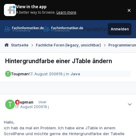
Zum Inhalt springen
View in the app
×
A better way to browse.
Learn more
.
Di
Fachinformatiker.de
Anmelden
Startseite
Fachliche Foren (legacy, unsichtbar)
Programmieru
Hintergrundfarbe einer JTable ändern
Toupman
17. August 2006
19 j
in
Java
Autor-Statistiken
Toupman
User
17. August 2006
19 j
Hallo,
ich hab da mal ein Problem. Ich habe eine JTable in einem
ScrollPane und möchte gerne die Hintergrundfarbe der Tabelle