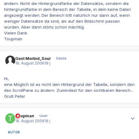
ändern. Nicht die Hintergrundfarbe der Datensätze, sondern die
hintergrundfarbe in dem Bereich der Tabelle, in dem keine Daten
angezeigt werden. Der Bereich tritt natürlich nur dann auf, wenn
weniger Datensätze da sind, als auf den Bildschirm passen
würden. Aber dann störts schon mächtig.
Vielen Dank
Toupman
Gast Morbid_Soul
Gäste
18. August 2006
19 j
Hi,
eine Möglich ist es nicht den Hintergrund der Tabelle, sondern den
des ScrollPane zu ändern. Zumindest für den sichtbaren Bereich...
Gruß Peter
Autor-Statistiken
Toupman
User
18. August 2006
19 j
AUTOR