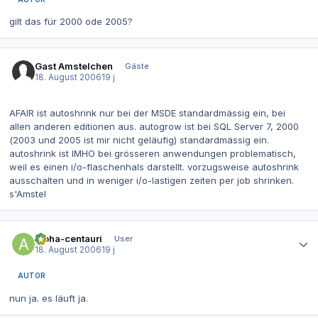
gilt das für 2000 ode 2005?
Gast Amstelchen
Gäste
18. August 2006
19 j
AFAIR ist autoshrink nur bei der MSDE standardmässig ein, bei
allen anderen editionen aus. autogrow ist bei SQL Server 7, 2000
(2003 und 2005 ist mir nicht geläufig) standardmässig ein.
autoshrink ist IMHO bei grösseren anwendungen problematisch,
weil es einen i/o-flaschenhals darstellt. vorzugsweise autoshrink
ausschalten und in weniger i/o-lastigen zeiten per job shrinken.
s'Amstel
Autor-Statistiken
alpha-centauri
User
18. August 2006
19 j
AUTOR
nun ja. es läuft ja.