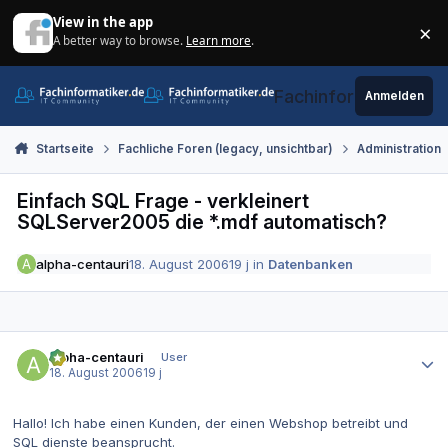
Zum Inhalt springen
View in the app
×
A better way to browse.
Learn more
.
Di
Fachinformatiker.de
Anmelden
Startseite
Fachliche Foren (legacy, unsichtbar)
Administration
Einfach SQL Frage - verkleinert
SQLServer2005 die *.mdf automatisch?
alpha-centauri
18. August 2006
19 j
in
Datenbanken
Autor-Statistiken
alpha-centauri
User
18. August 2006
19 j
Hallo! Ich habe einen Kunden, der einen Webshop betreibt und
SQL dienste beansprucht.