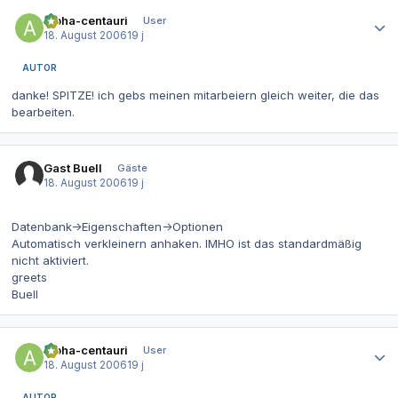
Autor-Statistiken
alpha-centauri
User
18. August 2006
19 j
AUTOR
danke! SPITZE! ich gebs meinen mitarbeiern gleich weiter, die das
bearbeiten.
Gast Buell
Gäste
18. August 2006
19 j
Datenbank->Eigenschaften->Optionen
Automatisch verkleinern anhaken. IMHO ist das standardmäßig
nicht aktiviert.
greets
Buell
Autor-Statistiken
alpha-centauri
User
18. August 2006
19 j
AUTOR