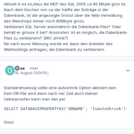
Aktuell is es so,dass die MDF des SQL 2005 ca 80 Mbyte gros ist.
Nach dem löschen von ca der hälfte der Einträge in der
Datenbank, ist die angezeigte Grösst über die Web-Verwaltung
des Webshops immer noch 80Mbyte gross.
Verkleinert SQL Server automatisch die Datenbank-Files? Oder
behält er grösse X bei? Ansonsten: Ist es möglich, die Datenbank-
Files zu verkleinern? (IIRC shrink?)
Ne nach eurer Meinung würde wir dann den Anbieter des
Webhostings anfragen, die Datenbank zu verkleinern.
Autor-Statistiken
Goos
User
18. August 2006
19 j
Standardmaessig sollte eine autoshrink Option aktiviert sein.
Dein DB-File wird dann nach ner Zeit auch kleiner.
Ueberpruefen kann man das per
SELECT DATABASEPROPERTYEX('DBNAME', 'IsAutoShrink')
Goos