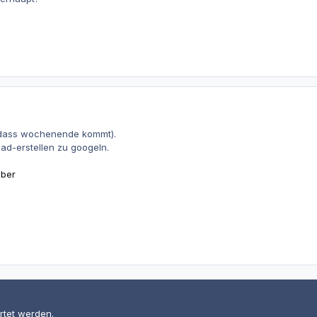
t dass wochenende kommt).
ad-erstellen zu googeln.
lber
rtet werden.