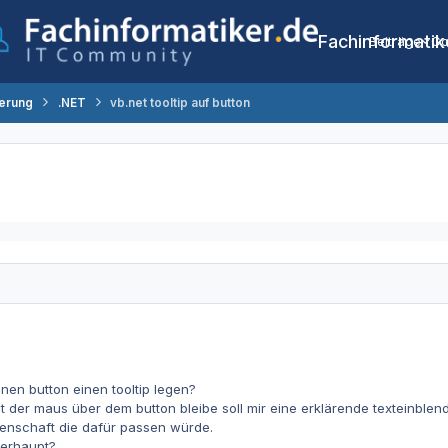
Fachinformatik
Beiträge
Co
erung
.NET
vb.net tooltip auf button
inen button einen tooltip legen?
t der maus über dem button bleibe soll mir eine erklärende texteinble
genschaft die dafür passen würde.
berhaupt?