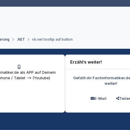
erung
.NET
vb.net tooltip auf button
Erzähl’s weiter!
matiker.de als APP auf Deinem
Gefällt dir Fachinformatiker.d
hone / Tablet --> (Youtube)
weiter!
E-Mail
Teile