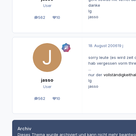
danke
User
lg
jasso
562
10
Beiträge
Reputation
18. August 2006
19 j
sorry leute (es wird zei
hab vergessen vorm thre
...
nur der
vollständigkeitha
jasso
lg
jasso
User
562
10
Beiträge
Reputation
Archiv
Dieses Thema wurde archiviert und kann nicht mehr beantwo