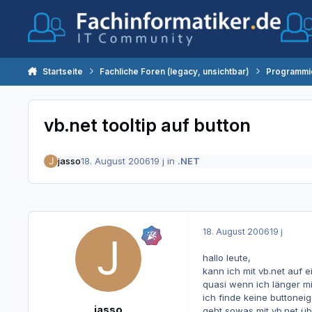
Zum Inhalt springen
Startseite
Fachliche Foren (legacy, unsichtbar)
Programmi
vb.net tooltip auf button
jasso
18. August 2006
19 j
in
.NET
18. August 2006
19 j
hallo leute,
kann ich mit vb.net auf e
quasi wenn ich länger mi
ich finde keine buttonei
jasso
geht sowas mit vb.net ü