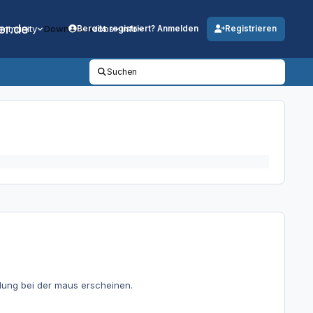
er.de
mmunity
Downloads
Jobs
Info
Bereits registriert? Anmelden
Registrieren
Suchen
ndung bei der maus erscheinen.