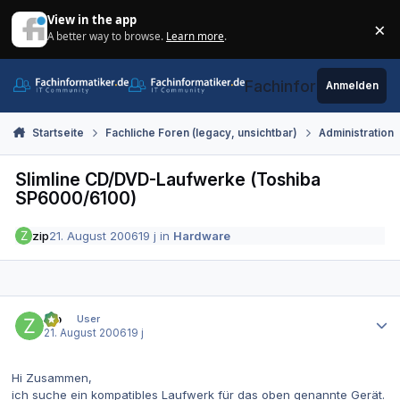
Zum Inhalt springen
View in the app
×
A better way to browse.
Learn more
.
Di
Fachinformatiker.de
Anmelden
Startseite
Fachliche Foren (legacy, unsichtbar)
Administration
Slimline CD/DVD-Laufwerke (Toshiba
SP6000/6100)
zip
21. August 2006
19 j
in
Hardware
Autor-Statistiken
zip
User
21. August 2006
19 j
Hi Zusammen,
ich suche ein kompatibles Laufwerk für das oben genannte Gerät.