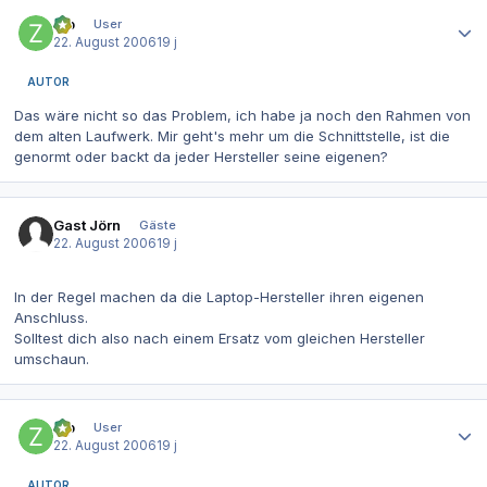
Autor-Statistiken
zip
User
22. August 2006
19 j
AUTOR
Das wäre nicht so das Problem, ich habe ja noch den Rahmen von
dem alten Laufwerk. Mir geht's mehr um die Schnittstelle, ist die
genormt oder backt da jeder Hersteller seine eigenen?
Gast Jörn
Gäste
22. August 2006
19 j
In der Regel machen da die Laptop-Hersteller ihren eigenen
Anschluss.
Solltest dich also nach einem Ersatz vom gleichen Hersteller
umschaun.
Autor-Statistiken
zip
User
22. August 2006
19 j
AUTOR