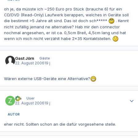
oh je, da müsste ich ~250 Euro pro Stück (brauche 6) für ein
CD/DVD (Read-Only) Laufwerk berappen, welches in Geräte soll
die bestimmt >5 Jahre alt sind. Das ist doch sch*****
. Kennt
nicht zufällig jemand ne alternative? Hab mir den connector
nochmal angesehen, er ist ca. 0,5cm Breit, 4,5cm lang und hat
wenn ich mich nicht verzählt habe 2x35 Kontaktstellen.
Gast Jörn
Gäste
22. August 2006
19 j
Wären externe USB-Geräte eine Alternative?
Autor-Statistiken
zip
User
22. August 2006
19 j
AUTOR
eher nicht. Sollten schon an die dafür vorgesehene stelle.