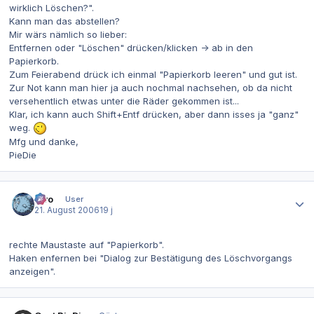
wirklich Löschen?".
Kann man das abstellen?
Mir wärs nämlich so lieber:
Entfernen oder "Löschen" drücken/klicken -> ab in den
Papierkorb.
Zum Feierabend drück ich einmal "Papierkorb leeren" und gut ist.
Zur Not kann man hier ja auch nochmal nachsehen, ob da nicht
versehentlich etwas unter die Räder gekommen ist...
Klar, ich kann auch Shift+Entf drücken, aber dann isses ja "ganz"
weg.
Mfg und danke,
PieDie
Autor-Statistiken
Tiro
User
21. August 2006
19 j
rechte Maustaste auf "Papierkorb".
Haken enfernen bei "Dialog zur Bestätigung des Löschvorgangs
anzeigen".