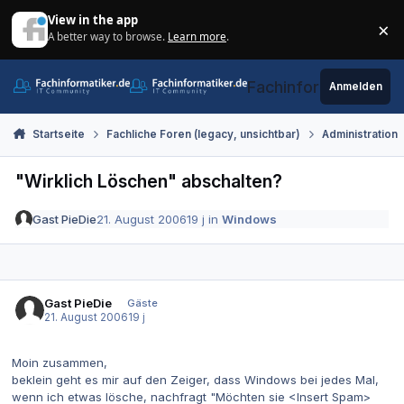
Zum Inhalt springen
View in the app
×
A better way to browse.
Learn more
.
Di
Fachinformatiker.de
Anmelden
Startseite
Fachliche Foren (legacy, unsichtbar)
Administration
"Wirklich Löschen" abschalten?
Gast PieDie
21. August 2006
19 j
in
Windows
Gast PieDie
Gäste
21. August 2006
19 j
Moin zusammen,
beklein geht es mir auf den Zeiger, dass Windows bei jedes Mal,
wenn ich etwas lösche, nachfragt "Möchten sie <Insert Spam>