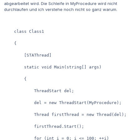
abgearbeitet wird. Die Schleife in MyProcedure wird nicht
durchlaufen und ich verstehe noch nicht so ganz warum.
	class Class1
	{
		[STAThread]
		static void Main(string[] args)
		{
			ThreadStart del;
			del = new ThreadStart(MyProcedure);
			Thread firstThread
			firstThread.Start();
			for (int i = 0; i <= 100; ++i)