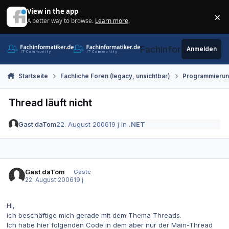
Zum Inhalt springen
View in the app
×
A better way to browse.
Learn more
.
Di
Fachinformatiker.de
Anmelden
Startseite
Fachliche Foren (legacy, unsichtbar)
Programmieru
Thread läuft nicht
Gast daTom
22. August 2006
19 j
in
.NET
Gast daTom
Gäste
22. August 2006
19 j
Hi,
ich beschäftige mich gerade mit dem Thema Threads.
Ich habe hier folgenden Code in dem aber nur der Main-Thread