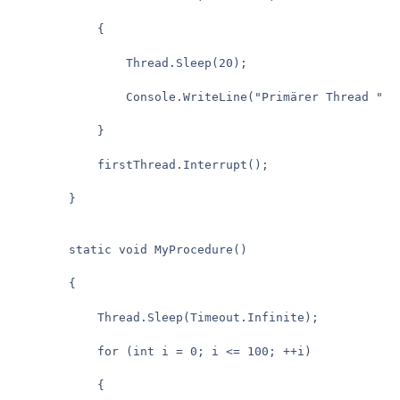
			{
				Thread.Sleep(20);
				Console.WriteLine("Primärer Thread " +
			}
			firstThread.Interrupt();
		}
		static void MyProcedure()
		{
			Thread.Sleep(Timeout.Infinite);
			for (int i = 0; i <= 100; ++i)
			{				