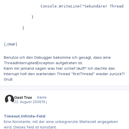
				Console.WriteLine("Sekundärer Thread 
			}
		}
[/PHP]
Benutze ich den Debugger bekomme ich gesagt, dass eine
ThreadInterruptedException aufgetreten ist.
Kann mir jemand sagen was hier schief läuft? Ich dachte das
Interrupt holt den wartenden Thread "firstThread" wieder zurück?!
Gruß
Gast Trux
Gäste
22. August 2006
19 j
Timeout.Infinite-Feld:
Eine Konstante, mit der eine unbegrenzte Wartezeit angegeben
wird. Dieses Feld ist konstant.