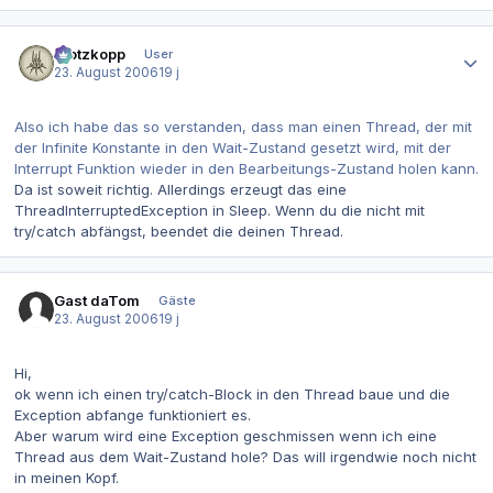
Autor-Statistiken
Klotzkopp
User
23. August 2006
19 j
Also ich habe das so verstanden, dass man einen Thread, der mit
der Infinite Konstante in den Wait-Zustand gesetzt wird, mit der
Interrupt Funktion wieder in den Bearbeitungs-Zustand holen kann.
Da ist soweit richtig. Allerdings erzeugt das eine
ThreadInterruptedException in Sleep. Wenn du die nicht mit
try/catch abfängst, beendet die deinen Thread.
Gast daTom
Gäste
23. August 2006
19 j
Hi,
ok wenn ich einen try/catch-Block in den Thread baue und die
Exception abfange funktioniert es.
Aber warum wird eine Exception geschmissen wenn ich eine
Thread aus dem Wait-Zustand hole? Das will irgendwie noch nicht
in meinen Kopf.