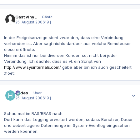
Gast vinyL
Gäste
25. August 2006
19 j
In der Ereignisanzeige steht zwar drin, dass eine Verbindung
vorhanden ist. Aber sagt nichts darüber aus welche Remoteuser
diese eröffnete.
Hmmm das ist nur bei diversen Kunden so, nicht bei jeder
Verbindung. Ich dachte, dass es vl. ein Script von
http://www.sysinternals.com/
gäbe aber bin ich auch gescheitert
:floet:
Autor-Statistiken
hades
User
25. August 2006
19 j
Schau mal im RAS/RRAS nach.
Dort kann das Logging erweitert werden, sodass Benutzer, Dauer
und uebertragene Datenmenge im System-Eventlog eingesehen
werden koennen.