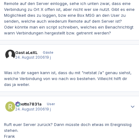
Remote auf den Server einlogge, sehe ich unten zwar, dass eine
Verbindung zu Ort X offen ist, aber nicht wer sie nutzt. Gibt es eine
Möglichkeit dies zu loggen, bzw eine Box MSG an den User zu
senden, welche auch wiederum Remote auf dem Server ist?
Oder könnte man ein script schreiben, welches ein Benachrichtigt
wann Verbindungen hergestellt bzw. getrennt werden?
Gast aLeXL
Gäste
24. August 2006
19 j
Was ich dir sagen kann ist, dass du mit "netstat /a" genau siehst,
welche Verbindung von wo nach wo bestehen. Villeicht hilft dir
das ja weiter.
Autor-Statistiken
robotto7831a
User
24. August 2006
19 j
Ruft euer Server zurück? Dann müsste doch etwas im Ereignislog
stehen.
Frank