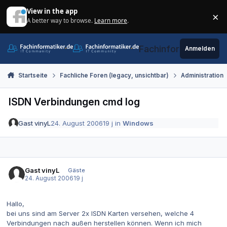
Zum Inhalt springen
View in the app
×
A better way to browse.
Learn more
.
Di
Fachinformatiker.de
Anmelden
Startseite
Fachliche Foren (legacy, unsichtbar)
Administration
ISDN Verbindungen cmd log
Gast vinyL
24. August 2006
19 j
in
Windows
Gast vinyL
Gäste
24. August 2006
19 j
Hallo,
bei uns sind am Server 2x ISDN Karten versehen, welche 4
Verbindungen nach außen herstellen können. Wenn ich mich