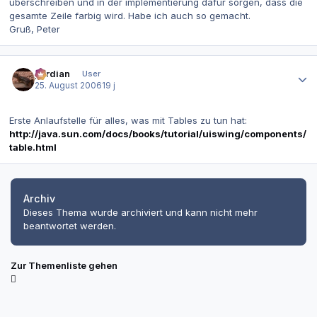
überschreiben und in der implementierung dafür sorgen, dass die
gesamte Zeile farbig wird. Habe ich auch so gemacht.
Gruß, Peter
Autor-Statistiken
perdian
User
25. August 2006
19 j
Erste Anlaufstelle für alles, was mit Tables zu tun hat:
http://java.sun.com/docs/books/tutorial/uiswing/components/
table.html
Archiv
Dieses Thema wurde archiviert und kann nicht mehr
beantwortet werden.
Zur Themenliste gehen