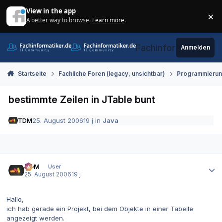
Zum Inhalt springen
View in the app
×
A better way to browse.
Learn more
.
Di
Fachinformatiker.de
Anmelden
Startseite
Fachliche Foren (legacy, unsichtbar)
Programmieru
bestimmte Zeilen in JTable bunt
TDM
25. August 2006
19 j
in
Java
Autor-Statistiken
TDM
User
25. August 2006
19 j
Hallo,
ich hab gerade ein Projekt, bei dem Objekte in einer Tabelle
angezeigt werden.