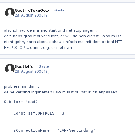
Gast -roTekuGeL-
Gäste
28. August 2006
19 j
also ich würde mal net start und net stop sagen...
edit: habs grad mal versucht, er will da nen dienst... also muss
nicht gehn, kann aber... schau einfach mal mit dem befehl NET
HELP STOP ... dann zeigt er mehr an
Gast k4fu
Gäste
28. August 2006
19 j
probiers mal damit...
deine verbindungsnamen usw musst du natürlich anpassen
Sub form_load()

    Const ssfCONTROLS = 3

    sConnectionName = "LAN-Verbindung"
