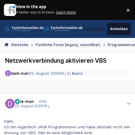
Zum Inhalt springen
View in the app
×
A better way to browse.
Learn more
.
Di
Fachinformatiker.de
Anmelden
Startseite
Fachliche Foren (legacy, unsichtbar)
Programmieru
Netzwerkverbindung aktivieren VBS
dark-man
25. August 2006
19 j
in
Basic
Autor-Statistiken
dark-man
User
25. August 2006
19 j
Hallo,
Ich bin eigentlich JAVA Programmierer und habe deshalb nicht viel
Ahnung von VBS. Gibt es eine Möglichkeit eine