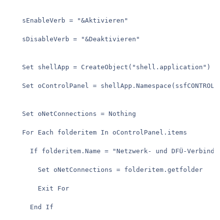
    sEnableVerb = "&Aktivieren"

    sDisableVerb = "&Deaktivieren"

    Set shellApp = CreateObject("shell.application")

    Set oControlPanel = shellApp.Namespace(ssfCONTROLS)
    Set oNetConnections = Nothing

    For Each folderitem In oControlPanel.items

      If folderitem.Name = "Netzwerk- und DFÜ-Verbindun
        Set oNetConnections = folderitem.getfolder

        Exit For

      End If
