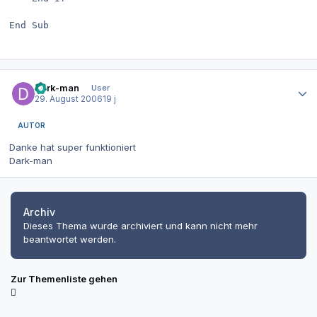
End Sub
Autor-Statistiken
dark-man
User
29. August 2006
19 j
AUTOR
Danke hat super funktioniert
Dark-man
Archiv
Dieses Thema wurde archiviert und kann nicht mehr
beantwortet werden.
Zur Themenliste gehen