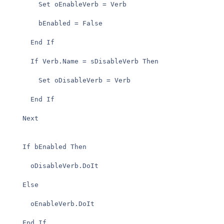
        Set oEnableVerb = Verb

        bEnabled = False

      End If

      If Verb.Name = sDisableVerb Then

        Set oDisableVerb = Verb

      End If

    Next

    If bEnabled Then

      oDisableVerb.DoIt

    Else

      oEnableVerb.DoIt

    End If
