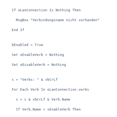
    If oLanConnection Is Nothing Then

      MsgBox "Verbindungsname nicht vorhanden"

    End If

    bEnabled = True

    Set oEnableVerb = Nothing

    Set oDisableVerb = Nothing

    s = "Verbs: " & vbCrLf

    For Each Verb In oLanConnection.verbs

      s = s & vbCrLf & Verb.Name

      If Verb.Name = sEnableVerb Then
