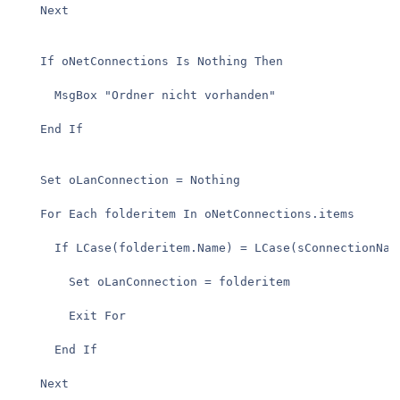
    Next

    If oNetConnections Is Nothing Then

      MsgBox "Ordner nicht vorhanden"

    End If

    Set oLanConnection = Nothing

    For Each folderitem In oNetConnections.items

      If LCase(folderitem.Name) = LCase(sConnectionName
        Set oLanConnection = folderitem

        Exit For

      End If

    Next
