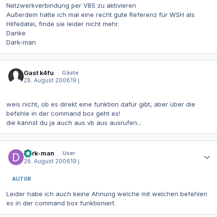
Netzwerkverbindung per VBS zu aktivieren
Außerdem hatte ich mal eine recht gute Referenz für WSH als
Hilfedatei, finde sie leider nicht mehr.
Danke
Dark-man
Gast k4fu
Gäste
28. August 2006
19 j
weis nicht, ob es direkt eine funktion dafür gibt, aber über die
befehle in der command box geht es!
die kannst du ja auch aus vb aus ausrufen...
Autor-Statistiken
dark-man
User
28. August 2006
19 j
AUTOR
Leider habe ich auch keine Ahnung welche mit welchen befehlen
es in der command box funktioniert.